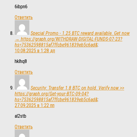
6ibpn6
Ответить
Special Promo - 1.25 BTC reward available. Get now
→ https://graph.org/WITHDRAW-DIGITAL-FUNDS-07-23?
hs=75362598815af7ffcbe961839eb5c6ad&
:
10.08.2025 в 1:28 дп
hklhq8
Ответить
Security: Transfer 1.8 BTC on hold. Verify now >>
https://graph.org/Get-your-BTC-09-04?
hs=75362598815af7ffcbe961839eb5c6ad&
:
27.09.2025 в 1:22 пп
al2stb
Ответить