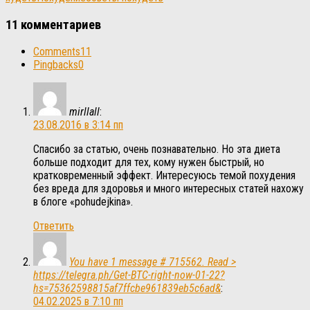
11 комментариев
Comments
11
Pingbacks
0
mirllall
:
23.08.2016 в 3:14 пп
Спасибо за статью, очень познавательно. Но эта диета
больше подходит для тех, кому нужен быстрый, но
кратковременный эффект. Интересуюсь темой похудения
без вреда для здоровья и много интересных статей нахожу
в блоге «pohudejkina».
Ответить
You have 1 message # 715562. Read >
https://telegra.ph/Get-BTC-right-now-01-22?
hs=75362598815af7ffcbe961839eb5c6ad&
:
04.02.2025 в 7:10 пп