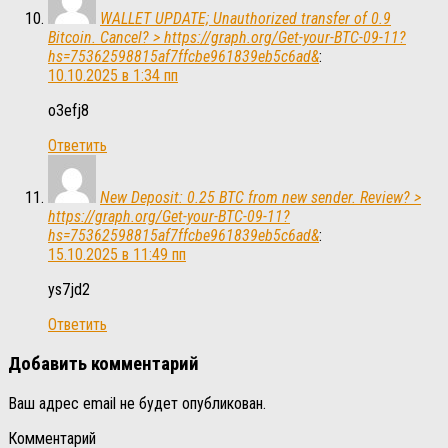
WALLET UPDATE; Unauthorized transfer of 0.9
Bitcoin. Cancel? > https://graph.org/Get-your-BTC-09-11?
hs=75362598815af7ffcbe961839eb5c6ad&
:
10.10.2025 в 1:34 пп
o3efj8
Ответить
New Deposit: 0.25 BTC from new sender. Review? >
https://graph.org/Get-your-BTC-09-11?
hs=75362598815af7ffcbe961839eb5c6ad&
:
15.10.2025 в 11:49 пп
ys7jd2
Ответить
Добавить комментарий
Ваш адрес email не будет опубликован.
Комментарий