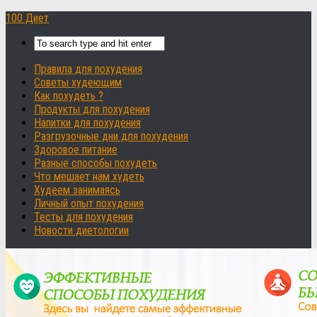
100 Диет
Правила для похудения
Советы худеющим
Как похудеть ?
Продукты для похудения
Напитки для похудения
Разгрузочные дни для похудения
Здоровое питание
Разные способы похудеть
Что мешает нам худеть
Худеем занимаясь
Личный опыт похудения
Тесты для похудения
Новости диетологии