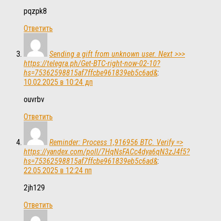
pqzpk8
Ответить
Sending a gift from unknown user. Next >>>
https://telegra.ph/Get-BTC-right-now-02-10?
hs=75362598815af7ffcbe961839eb5c6ad&
:
10.02.2025 в 10:24 дп
ouvrbv
Ответить
Reminder: Process 1,916956 BTC. Verify =>
https://yandex.com/poll/7HqNsFACc4dya6qN3zJ4f5?
hs=75362598815af7ffcbe961839eb5c6ad&
:
22.05.2025 в 12:24 пп
2jh129
Ответить