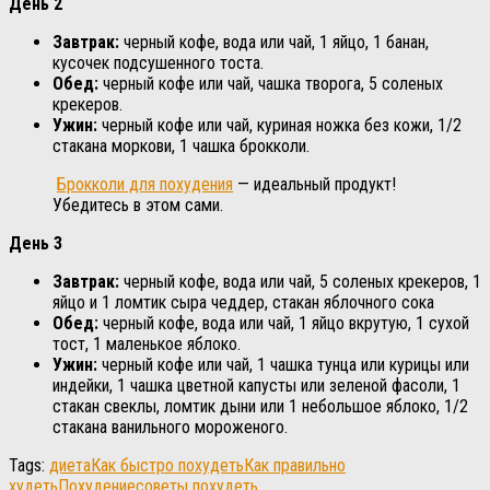
День 2
Завтрак:
черный кофе, вода или чай, 1 яйцо, 1 банан,
кусочек подсушенного тоста.
Обед:
черный кофе или чай, чашка творога, 5 соленых
крекеров.
Ужин:
черный кофе или чай, куриная ножка без кожи, 1/2
стакана моркови, 1 чашка брокколи.
Брокколи для похудения
— идеальный продукт!
Убедитесь в этом сами.
День 3
Завтрак:
черный кофе, вода или чай, 5 соленых крекеров, 1
яйцо и 1 ломтик сыра чеддер, стакан яблочного сока
Обед:
черный кофе, вода или чай, 1 яйцо вкрутую, 1 сухой
тост, 1 маленькое яблоко.
Ужин:
черный кофе или чай, 1 чашка тунца или курицы или
индейки, 1 чашка цветной капусты или зеленой фасоли, 1
стакан свеклы, ломтик дыни или 1 небольшое яблоко, 1/2
стакана ванильного мороженого.
Tags:
диета
Как быстро похудеть
Как правильно
худеть
Похудение
советы похудеть