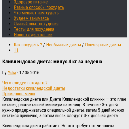
Здоровое питание
Разные способы похудеть
Что мешает нам худеть
Худеем занимаясь
Личный опыт похудения
Тесты для похудения
Новости диетологии
Как похудеть ?
/
Необычные диеты
/
Популярные диеты
11
Кливлендская диета: минус 4 кг за неделю
by
Yulia
·
17.05.2016
Чего следует ожидать?
Недостатки кливлендской диеты
Примерное меню
Кливлендская диета или Диета Кливлендской клиники — это план
питания, рассчитанный минимум на месяц. В течение 3-х дней
нужно придерживаться специальной диеты, затем 5 дней можно
питаться привычно, а потом вновь следует 3-х дневная диета.
Кливлендская диета работает. Но это требует от человека