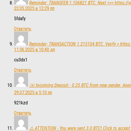
Reminder: TRANSFER 1.106821 BTC. Next >>> https:
22.05.2025 в 12:29 пп
5fdafy
Ответить
Reminder- TRANSACTION 1.215104 BTC. Verify > htt
11.06.2025 в 10:40 дп
cu3dx1
Ответить
✉️ Incoming Deposit - 0.25 BTC from new sender. A
29.07.2025 в 5:10 пп
921kzd
Ответить
⚠️ ATTENTION - You were sent 3.0 BTC! Click to acc