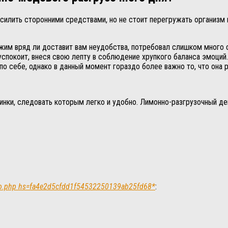
илить сторонними средствами, но не стоит перегружать организм и
им вряд ли доставит вам неудобства, потребовал слишком много 
спокоит, внеся свою лепту в соблюдение хрупкого баланса эмоций.
о себе, однако в данный момент гораздо более важно то, что она 
инки, следовать которым легко и удобно. Лимонно-разгрузочный день
s/go.php hs=fa4e2d5cfdd1f54532250139ab25fd68*
: