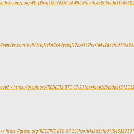
//yandex.com/poll/WDrLYhyq1Mc7jMHFgAW85q?hs=fa4e2d5cfdd1f5453
ps://yandex.com/poll/7HqNsFACc4dya6qN3zJ4f5?hs=fa4e2d5cfdd1f54
pprove? > https://graph.org/REDEEM-BTC-07-23?hs=fa4e2d5cfdd1f5453
ept >> https://graph.org/RECEIVE-BTC-07-23?hs=fa4e2d5cfdd1f5453225