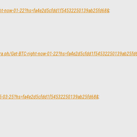
right-now-01-22?hs=fa4e2d5cfdd1f54532250139ab25fd68&
:
legra.ph/Get-BTC-right-now-01-22?hs=fa4e2d5cfdd1f54532250139ab25fd
685-03-25?hs=fa4e2d5cfdd1f54532250139ab25fd68&
: