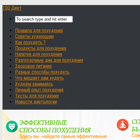
100 Диет
Правила для похудения
Советы худеющим
Как похудеть ?
Продукты для похудения
Напитки для похудения
Разгрузочные дни для похудения
Здоровое питание
Разные способы похудеть
Что мешает нам худеть
Худеем занимаясь
Личный опыт похудения
Тесты для похудения
Новости диетологии