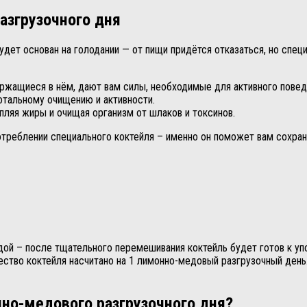
азгрузочного дня
 будет основан на голодании — от пищи придётся отказаться, но с
ержащиеся в нём, дают вам силы, необходимые для активного повед
отальному очищению и активности.
пляя жиры и очищая организм от шлаков и токсинов.
треблении специального коктейля – именно он поможет вам сохрани
ой – после тщательного перемешивания коктейль будет готов к упо
чество коктейля насчитано на 1 лимонно-медовый разгрузочный день
но-медового разгрузочного дня?