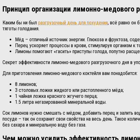
Принцип организации лимонно-медового р
Каким бы ни был
разгрузочный день для похудения
, всё равно он
тяготы голодания.
Мёд – отличный источник энергии. Глюкоза и фруктоза, сод
Перец ускоряет процессы в крови, стимулируя организм к т
Лимоны помогают «гасить» приступы голода, попутно расще
Секрет эффективности лимонно-медового разгрузочного дня в упо
Для приготовления лимонно-медового коктейля вам понадобится:
8 лимонов;
3 столовых ложки жидкого или растопленного мёда;
1 чайная ложка красного жгучего перца;
1.5 литра негазированной минеральной воды.
Сок лимонов нужно смешать с мёдом, добавить перец и залить вод
посуде – так он сохранит свои свойства на весь день. Такое коли
без сахара и минеральную воду без газа.
Чем можно усилить эффективность лимон