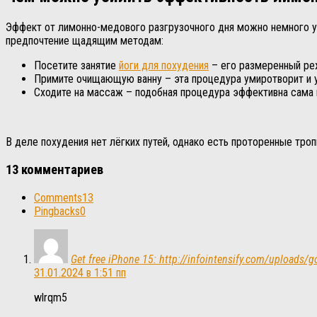
Эффект от лимонно-медового разгрузочного дня можно немного ус
предпочтение щадящим методам:
Посетите занятие
йоги для похудения
– его размеренный реж
Примите очищающую ванну – эта процедура умиротворит и у
Сходите на массаж – подобная процедура эффективна сама п
В деле похудения нет лёгких путей, однако есть проторенные троп
13 комментариев
Comments
13
Pingbacks
0
Get free iPhone 15: http://infointensify.com/upload
31.01.2024 в 1:51 пп
wlrqm5