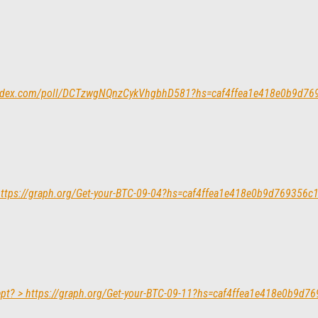
/yandex.com/poll/DCTzwgNQnzCykVhgbhD581?hs=caf4ffea1e418e0b9d7
> https://graph.org/Get-your-BTC-09-04?hs=caf4ffea1e418e0b9d769356
cept? > https://graph.org/Get-your-BTC-09-11?hs=caf4ffea1e418e0b9d