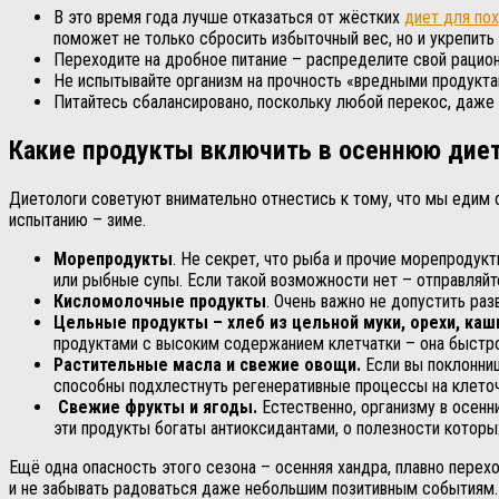
В это время года лучше отказаться от жёстких
диет для по
поможет не только сбросить избыточный вес, но и укрепить 
Переходите на дробное питание – распределите свой рацион
Не испытывайте организм на прочность «вредными продуктам
Питайтесь сбалансировано, поскольку любой перекос, даже
Какие продукты включить в осеннюю дие
Диетологи советуют внимательно отнестись к тому, что мы едим 
испытанию – зиме.
Морепродукты
. Не секрет, что рыба и прочие морепродук
или рыбные супы. Если такой возможности нет – отправляйт
Кисломолочные продукты
. Очень важно не допустить ра
Цельные продукты – хлеб из цельной муки, орехи, каш
продуктами с высоким содержанием клетчатки – она быстро
Растительные масла и свежие овощи.
Если вы поклонниц
способны подхлестнуть регенеративные процессы на клеточ
Свежие фрукты и ягоды.
Естественно, организму в осенн
эти продукты богаты антиоксидантами, о полезности которы
Ещё одна опасность этого сезона – осенняя хандра, плавно перех
и не забывать радоваться даже небольшим позитивным событиям.