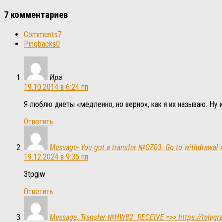
7 комментариев
Comments
7
Pingbacks
0
Ира
:
19.10.2014 в 6:24 пп
Я люблю диеты «медленно, но верно», как я их называю. Ну 
Ответить
Message- You got a transfer №OZ03. Go to withdrawal
19.12.2024 в 9:35 пп
3tpgiw
Ответить
Message; Transfer №HW82. RECEIVE =>> https://tele