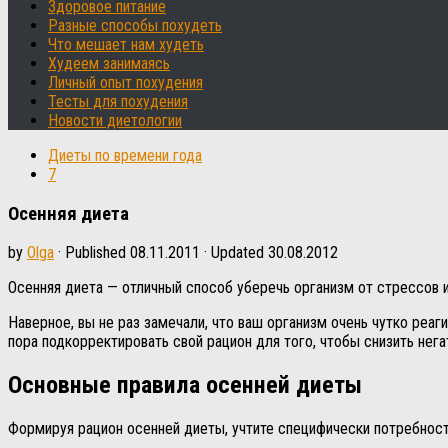
Здоровое питание
Разные способы похудеть
Что мешает нам худеть
Худеем занимаясь
Личный опыт похудения
Тесты для похудения
Новости диетологии
Диеты по времени года
7
Осенняя диета
by
Olga
· Published
08.11.2011
· Updated
30.08.2012
Осенняя диета — отличный способ уберечь организм от стрессов 
Наверное, вы не раз замечали, что ваш организм очень чутко реаги
пора подкорректировать свой рацион для того, чтобы снизить нег
Основные правила осенней диеты
Формируя рацион осенней диеты, учтите специфически потребнос