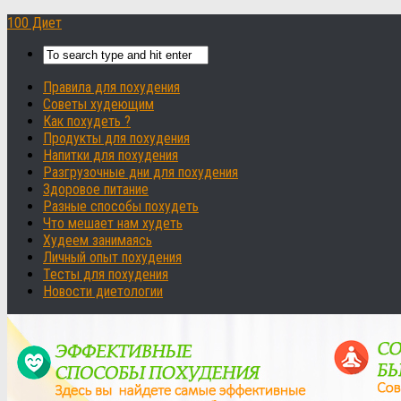
100 Диет
Правила для похудения
Советы худеющим
Как похудеть ?
Продукты для похудения
Напитки для похудения
Разгрузочные дни для похудения
Здоровое питание
Разные способы похудеть
Что мешает нам худеть
Худеем занимаясь
Личный опыт похудения
Тесты для похудения
Новости диетологии