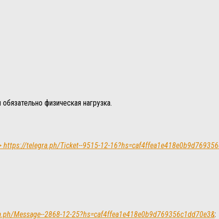
и обязательно физическая нагрузка.
 > https://telegra.ph/Ticket--9515-12-16?hs=caf4ffea1e418e0b9d7693
gra.ph/Message--2868-12-25?hs=caf4ffea1e418e0b9d769356c1dd70e3&
: