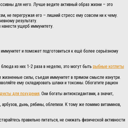
ссивны для него. Лучше ведите активный образ жизни – это
зм, не перегружая его – лишний стресс ему совсем ни к чему.
чевному результату.
н нанести ущерб иммунитету.
ш иммунитет и поможет подготовиться к ещё более серьёзному
 блюда из них 1-2 раза в неделю, это могут быть
рыбные котлеты
ши жизненные силы, съедая иммунитет в прямом смысле изнутри.
зволяйте ему складировать шлаки и токсины. Обогатите рацион
дукты для похудения
. Они богаты антиоксидантами, а значит,
, арбузов, дынь, рябины, облепихи. К тому же помимо витаминов,
старайтесь правильно питаться, не снижать физической активности