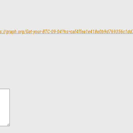
 https://graph.org/Get-your-BTC-09-04?hs=caf4ffea1e418e0b9d769356c1d