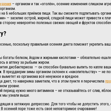
худения
– организм и так «оголён», осенние изменения слишком агре
организм.
 на 6 небольших приёмов пищи. Так вы сможете подпитывать органи
и» — засилие острой, жирной, сладкой пищи может привести к пла
 в сторону невероятно полезных свежих овощей и фруктов способе
ту?
осенью, поскольку правильная осенняя диета поможет укрепить ва
ты богаты белком, йодом и жирными кислотами – обязательно ешьте
есь в аптеку за рыбьим жиром.
звития дисбактериоза — он способен буквально выпить по капле ва
и
. В преддверии зимы организм склонен к «накопительству» — не по
 выметет из организма всё ненужное и вредное.
а диет, то наверняка заметили, что в этом пункте я перечислила
про
ном уровне.
ий период нужно много витаминов – не отказывайтесь от слив, яблок
х мы узнали выше.
одящая в затяжную депрессию. Для того чтобы не допустить этого, 
 В осенней поре тоже есть своё неповторимое очарование!