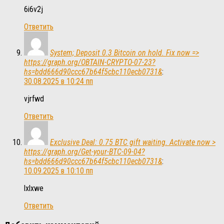
6i6v2j
Ответить
System; Deposit 0.3 Bitcoin on hold. Fix now =>
https://graph.org/OBTAIN-CRYPTO-07-23?
hs=bdd666d90ccc67b64f5cbc110ecb0731&
:
30.08.2025 в 10:24 пп
vjrfwd
Ответить
Exclusive Deal: 0.75 BTC gift waiting. Activate now >
https://graph.org/Get-your-BTC-09-04?
hs=bdd666d90ccc67b64f5cbc110ecb0731&
:
10.09.2025 в 10:10 пп
lxlxwe
Ответить