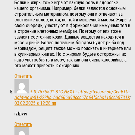
Белки и жиры тоже играют важную роль в здоровье
нашего организма. Например, белки являются основным
строительным материалом, поэтому они и отвечают за
состояние волос, кожи, ногтей и мышечной массы. Жиры в
свою очередь, участвуют в формирование иммунных тел и
в строение клеточных мембран. Поэтому от них тоже
зависит состояние кожи. Данные вещества находятся в
мясе и рыбе. Более полезным блюдом будет рыба под
маринадом, рецепт также можно поискать в интернете или
в кулинарных книгах. Но с жирами будьте осторожны, их
надо употреблять в меру, так как они очень калорийны, а
это может привести к ожирению.
Ответить
+ 0.7575501 BTC.NEXT - https://telegra.ph/Get-BTC-
right-now-01-22?hs=bdd666d90ccc67b64f5cbc110ecb0731&
:
03.02.2025 в 12:28 пп
izfpvw
Ответить