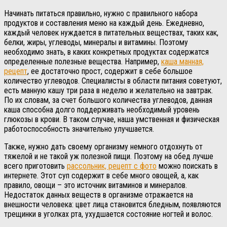
Начинать питаться правильно, нужно с правильного набора
продуктов и составления меню на каждый день. Ежедневно,
каждый человек нуждается в питательных веществах, таких как,
белки, жиры, углеводы, минералы и витамины. Поэтому
необходимо знать, в каких конкретных продуктах содержатся
определенные полезные вещества. Например,
каша манная,
рецепт
, ее достаточно прост, содержит в себе большое
количество углеводов. Специалисты в области питания советуют,
есть манную кашу три раза в неделю и желательно на завтрак.
По их словам, за счет большого количества углеводов, данная
каша способна долго поддерживать необходимый уровень
глюкозы в крови. В таком случае, наша умственная и физическая
работоспособность значительно улучшается.
Также, нужно дать своему организму немного отдохнуть от
тяжелой и не такой уж полезной пищи. Поэтому на обед лучше
всего приготовить
рассольник, рецепт с фото
можно поискать в
интернете. Этот суп содержит в себе много овощей, а, как
правило, овощи – это источник витаминов и минералов.
Недостаток данных веществ в организме отражается на
внешности человека: цвет лица становится бледным, появляются
трещинки в уголках рта, ухудшается состояние ногтей и волос.