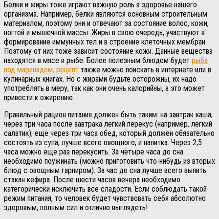
Белки и жиры тоже играют важную роль в здоровье нашего
организма. Например, белки являются основным строительным
материалом, поэтому они и отвечают за состояние волос, кожи,
ногтей и мышечной массы. Жиры в свою очередь, участвуют в
формирование иммунных тел и в строение клеточных мембран.
Поэтому от них тоже зависит состояние кожи. Данные вещества
находятся в мясе и рыбе. Более полезным блюдом будет
рыба
под маринадом, рецепт
также можно поискать в интернете или в
кулинарных книгах. Но с жирами будьте осторожны, их надо
употреблять в меру, так как они очень калорийны, а это может
привести к ожирению.
Правильный рацион питания должен быть таким: на завтрак каша;
через три часа после завтрака легкий перекус (например, легкий
салатик); еще через три часа обед, который должен обязательно
состоять из супа, лучше всего овощного, и напитка. Через 2,5
часа можно еще раз перекусить. За четыре часа до сна
необходимо поужинать (можно приготовить что-нибудь из вторых
блюд с овощным гарниром). За час до сна лучше всего выпить
стакан кефира. После шести часов вечера необходимо
категорически исключить все сладости. Если соблюдать такой
режим питания, то человек будет чувствовать себя абсолютно
здоровым, полным сил и отлично выглядеть!