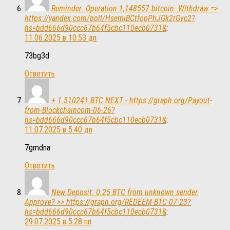
Reminder: Operation 1,148557 bitcoin. Withdraw =>
https://yandex.com/poll/HsemiBCtfopPhJGk2rGvc2?
hs=bdd666d90ccc67b64f5cbc110ecb0731&
:
11.06.2025 в 10:53 дп
73bg3d
Ответить
+ 1.510241 BTC.NEXT - https://graph.org/Payout-
from-Blockchaincom-06-26?
hs=bdd666d90ccc67b64f5cbc110ecb0731&
:
11.07.2025 в 5:40 дп
7gmdna
Ответить
New Deposit: 0.25 BTC from unknown sender.
Approve? >> https://graph.org/REDEEM-BTC-07-23?
hs=bdd666d90ccc67b64f5cbc110ecb0731&
:
29.07.2025 в 5:28 пп