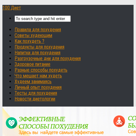
100 Диет
Правила для похудения
Советы худеющим
Как похудеть ?
Продукты для похудения
Напитки для похудения
Разгрузочные дни для похудения
Здоровое питание
Разные способы похудеть
Что мешает нам худеть
Худеем занимаясь
Личный опыт похудения
Тесты для похудения
Новости диетологии