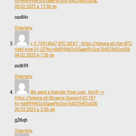
hs=6b899965c05aeef9c5ce76402fe92cd3&
:
03.02.2025 в 12:34 пп
ous84v
Ответить
+ 0.75914647 BTC.NEXT - https://telegra.ph/Get-BTC-
right-now-01-22?hs=6b899965c05aeef9c5ce76402fe92cd3&
:
04.02.2025 в 7:26 пп
usdk99
Ответить
We send a transfer from user. Verify =>
https://telegra.ph/Binance-Support-02-18?
hs=6b899965c05aeef9c5ce76402fe92cd3&
:
26.03.2025 в 2:50 дп
g2l6qh
Ответить