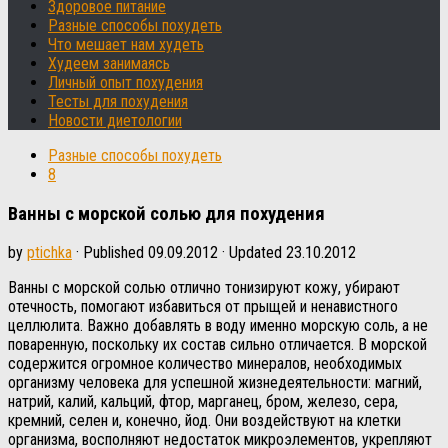
Здоровое питание
Разные способы похудеть
Что мешает нам худеть
Худеем занимаясь
Личный опыт похудения
Тесты для похудения
Новости диетологии
Разные способы похудеть
8
Ванны с морской солью для похудения
by
ptichka
· Published
09.09.2012
· Updated
23.10.2012
Ванны с морской солью отлично тонизируют кожу, убирают
отечность, помогают избавиться от прыщей и ненавистного
целлюлита. Важно добавлять в воду именно морскую соль, а не
поваренную, поскольку их состав сильно отличается. В морской
содержится огромное количество минералов, необходимых
организму человека для успешной жизнедеятельности: магний,
натрий, калий, кальций, фтор, марганец, бром, железо, сера,
кремний, селен и, конечно, йод. Они воздействуют на клетки
организма, восполняют недостаток микроэлементов, укрепляют