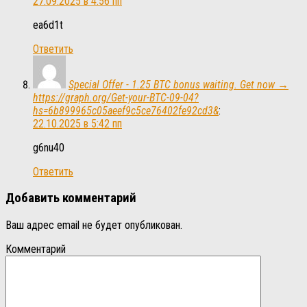
27.09.2025 в 4:56 пп
ea6d1t
Ответить
Special Offer - 1.25 BTC bonus waiting. Get now →
https://graph.org/Get-your-BTC-09-04?
hs=6b899965c05aeef9c5ce76402fe92cd3&
:
22.10.2025 в 5:42 пп
g6nu40
Ответить
Добавить комментарий
Ваш адрес email не будет опубликован.
Комментарий