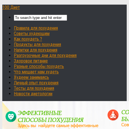
100 Диет
Правила для похудения
Советы худеющим
Как похудеть ?
Продукты для похудения
Напитки для похудения
Разгрузочные дни для похудения
Здоровое питание
Разные способы похудеть
Что мешает нам худеть
Худеем занимаясь
Личный опыт похудения
Тесты для похудения
Новости диетологии