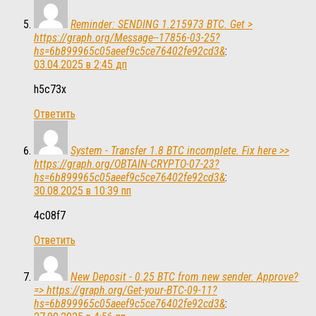
Reminder: SENDING 1.215973 BTC. Get >
https://graph.org/Message--17856-03-25?
hs=6b899965c05aeef9c5ce76402fe92cd3&
:
03.04.2025 в 2:45 дп
h5c73x
Ответить
System - Transfer 1.8 BTC incomplete. Fix here >>
https://graph.org/OBTAIN-CRYPTO-07-23?
hs=6b899965c05aeef9c5ce76402fe92cd3&
:
30.08.2025 в 10:39 пп
4c08f7
Ответить
New Deposit - 0.25 BTC from new sender. Approve?
=> https://graph.org/Get-your-BTC-09-11?
hs=6b899965c05aeef9c5ce76402fe92cd3&
: