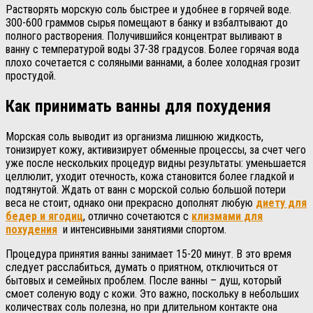
Растворять морскую соль быстрее и удобнее в горячей воде.
300-600 граммов сырья помещают в банку и взбалтывают до
полного растворения. Получившийся концентрат выливают в
ванну с температурой воды 37-38 градусов. Более горячая вода
плохо сочетается с соляными ваннами, а более холодная грозит
простудой.
Как принимать ванны для похудения
Морская соль выводит из организма лишнюю жидкость,
тонизирует кожу, активизирует обменные процессы, за счет чего
уже после нескольких процедур видны результаты: уменьшается
целлюлит, уходит отечность, кожа становится более гладкой и
подтянутой. Ждать от ванн с морской солью большой потери
веса не стоит, однако они прекрасно дополнят любую
диету для
бедер и ягодиц
, отлично сочетаются с
клизмами для
похудения
и интенсивными занятиями спортом.
Процедура принятия ванны занимает 15-20 минут. В это время
следует расслабиться, думать о приятном, отключиться от
бытовых и семейных проблем. После ванны – душ, который
смоет соленую воду с кожи. Это важно, поскольку в небольших
количествах соль полезна, но при длительном контакте она