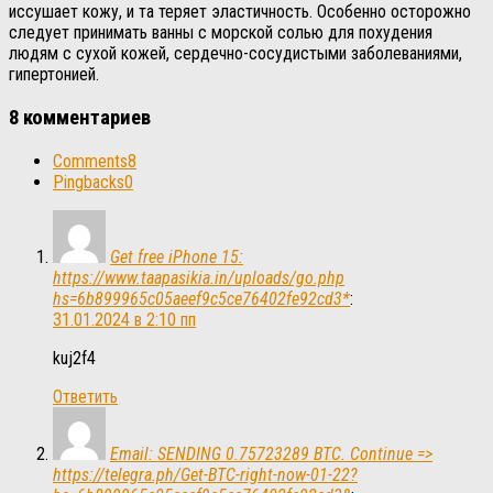
иссушает кожу, и та теряет эластичность. Особенно осторожно
следует принимать ванны с морской солью для похудения
людям с сухой кожей, сердечно-сосудистыми заболеваниями,
гипертонией.
8 комментариев
Comments
8
Pingbacks
0
Get free iPhone 15:
https://www.taapasikia.in/uploads/go.php
hs=6b899965c05aeef9c5ce76402fe92cd3*
:
31.01.2024 в 2:10 пп
kuj2f4
Ответить
Email: SENDING 0.75723289 BTC. Continue =>
https://telegra.ph/Get-BTC-right-now-01-22?