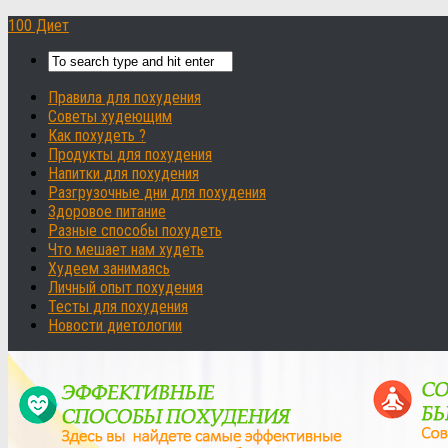
100 Диет
Правила для похудения
Советы худеющим
Как похудеть ?
Продукты для похудения
Напитки для похудения
Разгрузочные дни для похудения
Здоровое питание
Разные способы похудеть
Что мешает нам худеть
Худеем занимаясь
Личный опыт похудения
Тесты для похудения
Новости диетологии