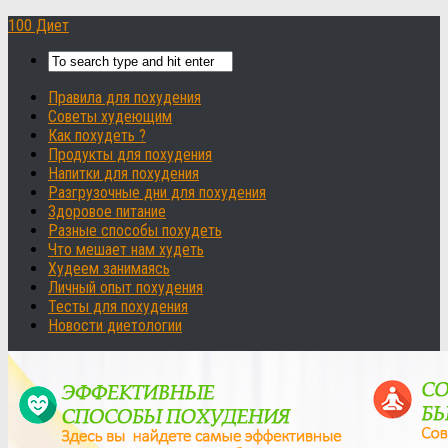
100 Диет
Правила для похудения
Советы худеющим
Как похудеть ?
Продукты для похудения
Напитки для похудения
Разгрузочные дни для похудения
Здоровое питание
Разные способы похудеть
Что мешает нам худеть
Худеем занимаясь
Личный опыт похудения
Тесты для похудения
Новости диетологии