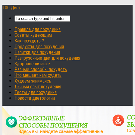
100 Диет
Правила для похудения
Советы худеющим
Как похудеть ?
Продукты для похудения
Напитки для похудения
Разгрузочные дни для похудения
Здоровое питание
Разные способы похудеть
Что мешает нам худеть
Худеем занимаясь
Личный опыт похудения
Тесты для похудения
Новости диетологии