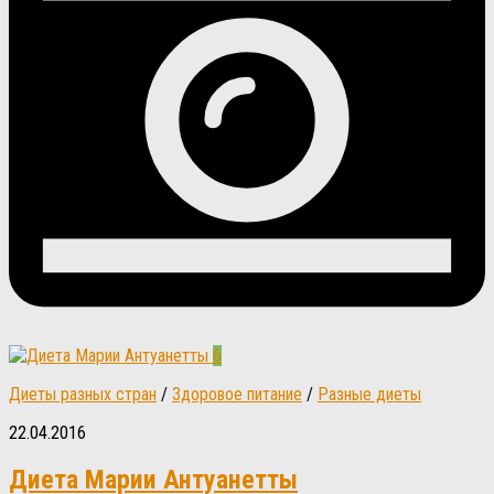
6
Диеты разных стран
/
Здоровое питание
/
Разные диеты
22.04.2016
Диета Марии Антуанетты