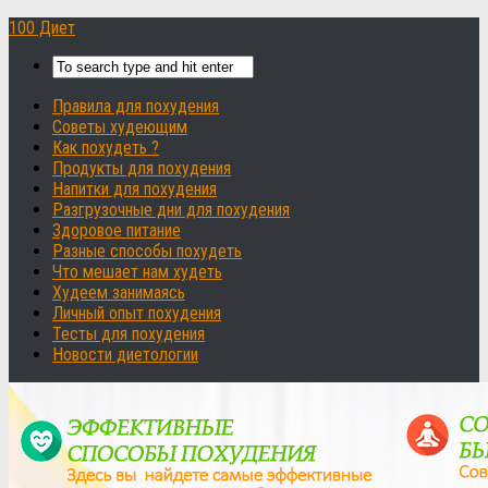
100 Диет
Правила для похудения
Советы худеющим
Как похудеть ?
Продукты для похудения
Напитки для похудения
Разгрузочные дни для похудения
Здоровое питание
Разные способы похудеть
Что мешает нам худеть
Худеем занимаясь
Личный опыт похудения
Тесты для похудения
Новости диетологии