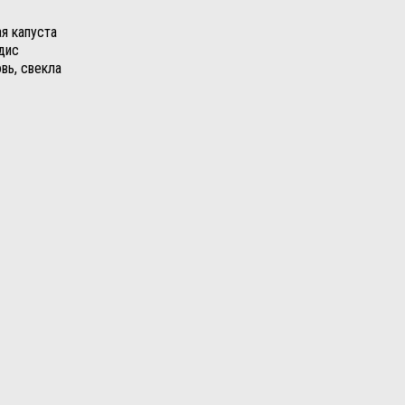
ая капуста
едис
овь, свекла