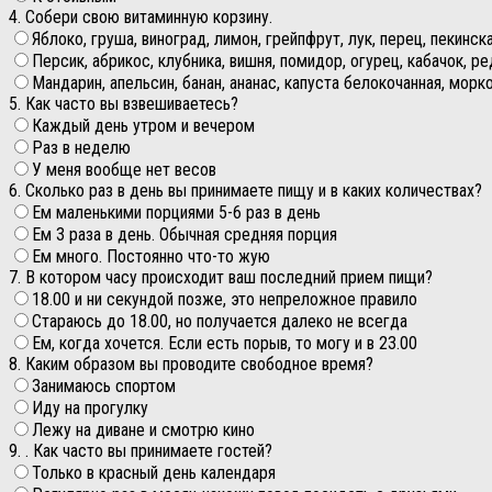
4. Собери свою витаминную корзину.
Яблоко, груша, виноград, лимон, грейпфрут, лук, перец, пекинск
Персик, абрикос, клубника, вишня, помидор, огурец, кабачок, р
Мандарин, апельсин, банан, ананас, капуста белокочанная, морк
5. Как часто вы взвешиваетесь?
Каждый день утром и вечером
Раз в неделю
У меня вообще нет весов
6. Сколько раз в день вы принимаете пищу и в каких количествах?
Ем маленькими порциями 5-6 раз в день
Ем 3 раза в день. Обычная средняя порция
Ем много. Постоянно что-то жую
7. В котором часу происходит ваш последний прием пищи?
18.00 и ни секундой позже, это непреложное правило
Стараюсь до 18.00, но получается далеко не всегда
Ем, когда хочется. Если есть порыв, то могу и в 23.00
8. Каким образом вы проводите свободное время?
Занимаюсь спортом
Иду на прогулку
Лежу на диване и смотрю кино
9. . Как часто вы принимаете гостей?
Только в красный день календаря