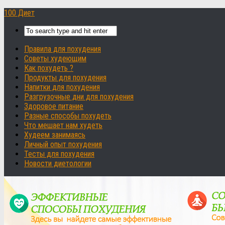
100 Диет
Правила для похудения
Советы худеющим
Как похудеть ?
Продукты для похудения
Напитки для похудения
Разгрузочные дни для похудения
Здоровое питание
Разные способы похудеть
Что мешает нам худеть
Худеем занимаясь
Личный опыт похудения
Тесты для похудения
Новости диетологии