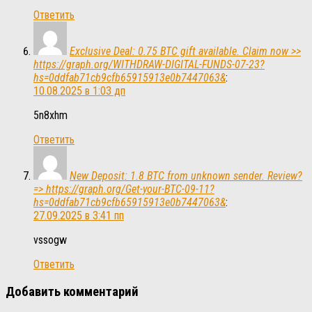
Ответить
Exclusive Deal: 0.75 BTC gift available. Claim now >>
https://graph.org/WITHDRAW-DIGITAL-FUNDS-07-23?
hs=0ddfab71cb9cfb65915913e0b7447063&
:
10.08.2025 в 1:03 дп
5n8xhm
Ответить
New Deposit: 1.8 BTC from unknown sender. Review?
=> https://graph.org/Get-your-BTC-09-11?
hs=0ddfab71cb9cfb65915913e0b7447063&
:
27.09.2025 в 3:41 пп
vssogw
Ответить
Добавить комментарий