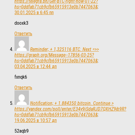
https://telegra.ph/Get-BTC-right-now-01-22?
hs=0ddfab71cb9cfb65915913e0b7447063&
:
30.01.2025 в 6:45 пп
dooxk3
Ответить
Reminder; + 1,325116 BTC. Next =>>
https://graph.org/Message--17856-03-25?
hs=0ddfab71cb9cfb65915913e0b7447063&
:
03.04.2025 в 12:44 дп
fxnqk6
Ответить
Notification; + 1.884350 bitcoin. Continue >
https://yandex.com/poll/enter/E34y9iSdaRJD7QXHZ9jb9R?
hs=0ddfab71cb9cfb65915913e0b7447063&
:
19.06.2025 в 10:57 дп
52aqb9