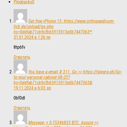
Pingbacks
0
Get free iPhone 15: https://www.orthopaedicum-
lich.de/upload/go.php
hs=0ddfab71cb9cfb65915913e0b7447063*
:
31.01.2024 в 1:26 пп
8tp6fv
Ответить
You have a email # 311. Go >> https://telegra.ph/Go-
to-your-personal-cabinet-08-25?
hs=0ddfab71cb9cfb65915913e0b7447063&
:
19.11.2024 в 6:03 дп
0bf0dl
Ответить
Message; + 0,75346833 BTC. Assure >>