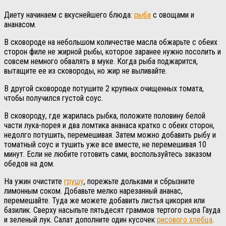
Диету начинаем с вкуснейшего блюда:
рыба
с овощами и
ананасом.
В сковороде на небольшом количестве масла обжарьте с обеих
сторон филе не жирной рыбы, которое заранее нужно посолить и
совсем немного обвалять в муке. Когда рыба поджарится,
вытащите ее из сковороды, но жир не выливайте.
В другой сковороде потушите 2 крупных очищенных томата,
чтобы получился густой соус.
В сковороду, где жарилась рыбка, положите половину белой
части лука-порея и два ломтика ананаса кратко с обеих сторон,
недолго потушить, перемешивая. Затем можно добавить рыбу и
томатный соус и тушить уже все вместе, не перемешивая 10
минут. Если не любите готовить сами, воспользуйтесь заказом
обедов на дом.
На ужин очистите
грушу
, порежьте дольками и сбрызните
лимонным соком. Добавьте мелко нарезанный ананас,
перемешайте. Туда же можете добавить листья цикория или
базилик. Сверху насыпьте пятьдесят граммов тертого сыра Гауда
и зеленый лук. Салат дополните один кусочек
рисового хлебца
.