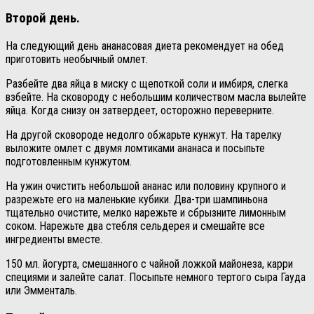
Второй день.
На следующий день ананасовая диета рекомендует на обед
приготовить необычный омлет.
Разбейте два яйца в миску с щепоткой соли и имбиря, слегка
взбейте. На сковороду с небольшим количеством масла вылейте
яйца. Когда снизу он затвердеет, осторожно переверните.
На другой сковороде недолго обжарьте кунжут. На тарелку
выложите омлет с двумя ломтиками ананаса и посыпьте
подготовленным кунжутом.
На ужин очистить небольшой ананас или половину крупного и
разрежьте его на маленькие кубики. Два-три шампиньона
тщательно очистите, мелко нарежьте и сбрызните лимонным
соком. Нарежьте два стебля сельдерея и смешайте все
ингредиенты вместе.
150 мл. йогурта, смешанного с чайной ложкой майонеза, карри
специями и залейте салат. Посыпьте немного тертого сыра Гауда
или Эмменталь.