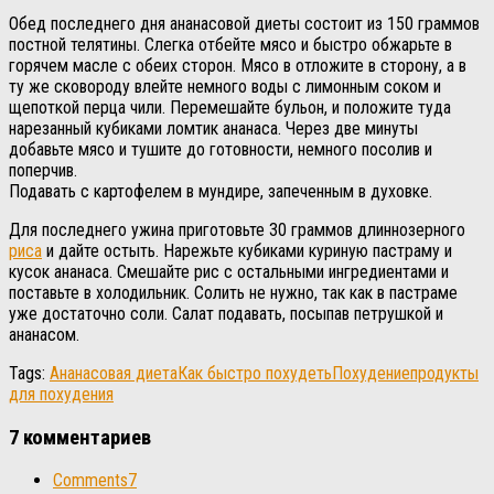
Обед последнего дня ананасовой диеты состоит из 150 граммов
постной телятины. Слегка отбейте мясо и быстро обжарьте в
горячем масле с обеих сторон. Мясо в отложите в сторону, а в
ту же сковороду влейте немного воды с лимонным соком и
щепоткой перца чили. Перемешайте бульон, и положите туда
нарезанный кубиками ломтик ананаса. Через две минуты
добавьте мясо и тушите до готовности, немного посолив и
поперчив.
Подавать с картофелем в мундире, запеченным в духовке.
Для последнего ужина приготовьте 30 граммов длиннозерного
риса
и дайте остыть. Нарежьте кубиками куриную пастраму и
кусок ананаса. Смешайте рис с остальными ингредиентами и
поставьте в холодильник. Солить не нужно, так как в пастраме
уже достаточно соли. Салат подавать, посыпав петрушкой и
ананасом.
Tags:
Ананасовая диета
Как быстро похудеть
Похудение
продукты
для похудения
7 комментариев
Comments
7