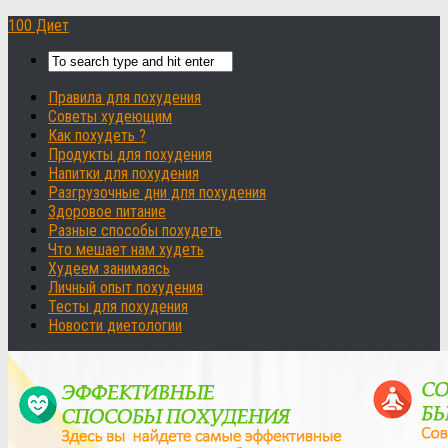
100 Диет
Правила для похудения
Советы худеющим
Как похудеть ?
Продукты для похудения
Напитки для похудения
Разгрузочные дни для похудения
Здоровое питание
Разные способы похудеть
Что мешает нам худеть
Худеем занимаясь
Личный опыт похудения
Тесты для похудения
Новости диетологии