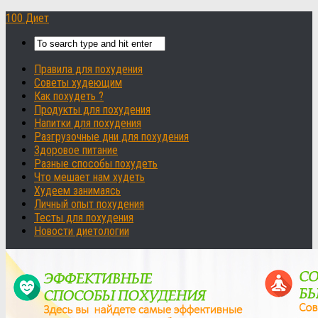
100 Диет
Правила для похудения
Советы худеющим
Как похудеть ?
Продукты для похудения
Напитки для похудения
Разгрузочные дни для похудения
Здоровое питание
Разные способы похудеть
Что мешает нам худеть
Худеем занимаясь
Личный опыт похудения
Тесты для похудения
Новости диетологии