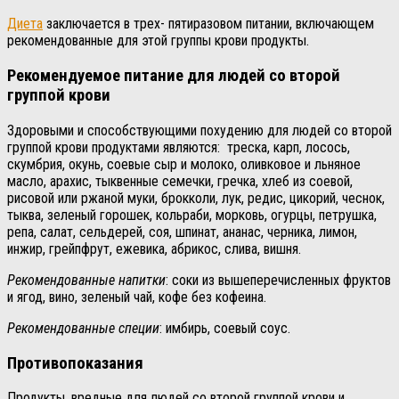
Диета
заключается в трех- пятиразовом питании, включающем
рекомендованные для этой группы крови продукты.
Рекомендуемое питание для людей со второй
группой крови
Здоровыми и способствующими похудению для людей со второй
группой крови продуктами являются: треска, карп, лосось,
скумбрия, окунь, соевые сыр и молоко, оливковое и льняное
масло, арахис, тыквенные семечки, гречка, хлеб из соевой,
рисовой или ржаной муки, брокколи, лук, редис, цикорий, чеснок,
тыква, зеленый горошек, кольраби, морковь, огурцы, петрушка,
репа, салат, сельдерей, соя, шпинат, ананас, черника, лимон,
инжир, грейпфрут, ежевика, абрикос, слива, вишня.
Рекомендованные напитки
: соки из вышеперечисленных фруктов
и ягод, вино, зеленый чай, кофе без кофеина.
Рекомендованные специи
: имбирь, соевый соус.
Противопоказания
Продукты, вредные для людей со второй группой крови и