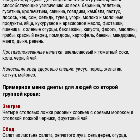
способствующие увеличению их веса: баранина, телятина,
гусятина, крольчатина, свинина, говядина, камбала, палтус,
лосось, хек, сом, сельдь, тунец, угорь, молоко и молочные
продукты, яйца, кукурузное и арахисовое масло, фисташки,
пшеница, соленые огурцы, баклажаны, капуста, фасоль, маслины,
грибы, красный перец, помидоры, картофель, бананы, мандарины,
манго, дыня, ревень.
Противопоказанные напитки
: апельсиновый и томатный соки,
кола, черный чай.
Наносящие вред здоровью специи:
уксус, перец, желатин,
кетчуп, майонез.
Примерное меню диеты для людей со второй
группой крови:
Завтрак.
Четыре столовых ложки рисовых хлопьев с соевым молоком и
столовой ложкой черники, фруктовый чай.
Обед.
Салат из листьев салата, репчатого лука, сельдерея, огурца,