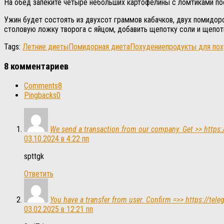
На обед запеките четыре небольших картофелины с ломтиками пос
Ужин будет состоять из двухсот граммов кабачков, двух помидор
столовую ложку творога с яйцом, добавить щепотку соли и щепотк
Tags:
Летние диеты
Помидорная диета
Похудение
продукты для по
8 комментариев
Comments
8
Pingbacks
0
We send a transaction from our company. Get >> http
03.10.2024 в 4:22 пп
spttgk
Ответить
You have a transfer from user. Confirm =>> https://
03.02.2025 в 12:21 пп