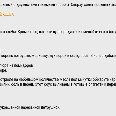
шанный с двумястами граммами творога. Сверху салат посыпать зе
Вкусо.ру.
ого хлеба. Кроме того, натрите пучок редиски и смешайте его с йо
ле.
 корень петрушки, морковку, лук порей и сельдерей. В конце добав
 пюре из помидоров.
юре.
астрюле на небольшом количестве масла пол минутки обжарьте наре
азилик, соль и перец. Этот соус выливаем в готовые спагетти и п
 украшенной нарезанной петрушкой.