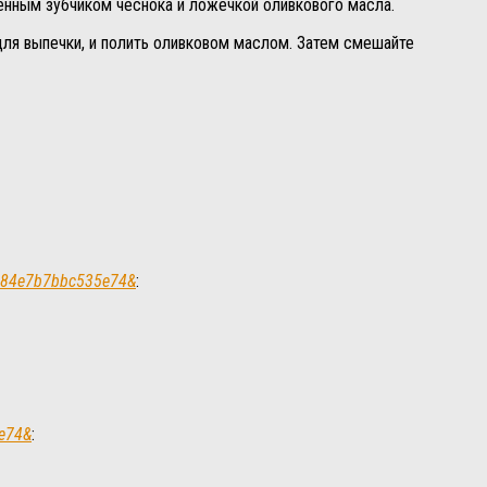
енным зубчиком чеснока и ложечкой оливкового масла.
для выпечки, и полить оливковом маслом. Затем смешайте
b3b84e7b7bbc535e74&
:
5e74&
: