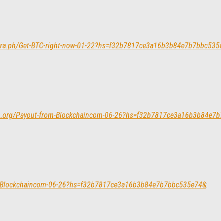
elegra.ph/Get-BTC-right-now-01-22?hs=f32b7817ce3a16b3b84e7b7bbc53
raph.org/Payout-from-Blockchaincom-06-26?hs=f32b7817ce3a16b3b84e
om-Blockchaincom-06-26?hs=f32b7817ce3a16b3b84e7b7bbc535e74&
: