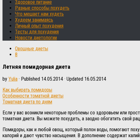
Здоровое питание
Разные способы похудеть
Что мешает нам худеть
Худеем занимаясь
Личный опыт похудения
Тесты для похудения
Новости диетологии
Овощные диеты
8
Летняя помидорная диета
by
Yulia
· Published
14.05.2014
· Updated
16.05.2014
Как выбирать помидоры
Особенности томатной диеты
Томатная диета по дням
Если у вас возникли некоторые проблемы со здоровьем или прос
томатная диета. Вы можете похудеть, а заодно обогатить свой ​​р
Помидоры, как и любой овощ, который полон воды, помогают поху
калорий и дают чувство насыщения. В дополнение содержат калий