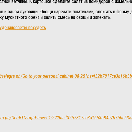
тной ветчины. К картошке сделайте салат из помидоров с измельч
ов и одной луковицы. Овощи нарезать ломтиками, сложить в форму 
у мускатного ореха и залить смесь на овощи и запекать.
худения
советы похудеть
s://telegra.ph/Go-to-your-personal-cabinet-08-25?hs=f32b7817ce3a16
telegra.ph/Get-BTC-right-now-01-22?hs=f32b7817ce3a16b3b84e7b7bbc53