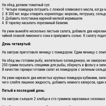
На обед делаем томатный суп.
1. Четыре помидора потушить с ложкой оливкового масла, когда 
2. В 300 мл. воды отварить корнеплоды: морковь, петрушку, сельд
3. Добавить полстакана вареной мелкой вермишели.
4. В тарелку насыпать порезанный базилик.
На ужин вымойте несколько листьев салата, добавьте два нареза
чайной ложкой лимонного сока и приправить солью. К салату подат
День четвертый:
На завтрак приготовьте яичницу с помидором. Едим яичницу с лом
На обед мы готовим рыбу, желательно охлажденную, не заморож
250 грамм посыпать специями для рыбы, обернуть в фольгу и запе
В качестве гарнира готовим салат из помидоров с зеленым сельд
На ужин нарежьте два мясистых крупных помидора кубиками, залей
чего слейте лишнюю жидкость, добавить немного каперсов, один и
Пятый и последний день:
На завтрак съешьте 2 хлебца и сто граммов нарезанных сезонных