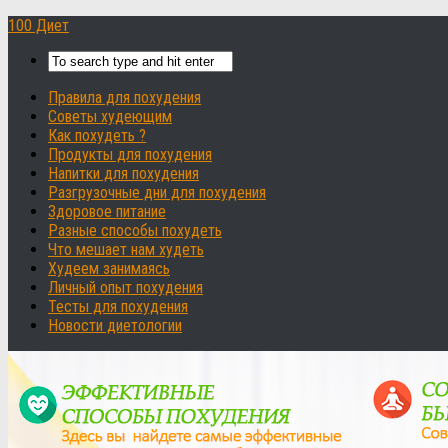
100 Диет
Правила для похудения
Советы худеющим
Как похудеть ?
Продукты для похудения
Напитки для похудения
Разгрузочные дни для похудения
Здоровое питание
Разные способы похудеть
Что мешает нам худеть
Худеем занимаясь
Личный опыт похудения
Тесты для похудения
Новости диетологии