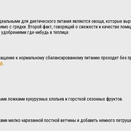
деальными для диетического питания являются овощи, которые выр
рямо с грядки. Второй факт, говорящий о свежести и качестве поми
с удобрениями где-нибудь в теплице.
озвращение к нормальному сбалансированному питанию проходит бе
ай
.
выми ложками кукурузных хлопьев и горсткой сезонных фруктов.
ами мелко нарезанной постной ветчины и добавить немного петрушк