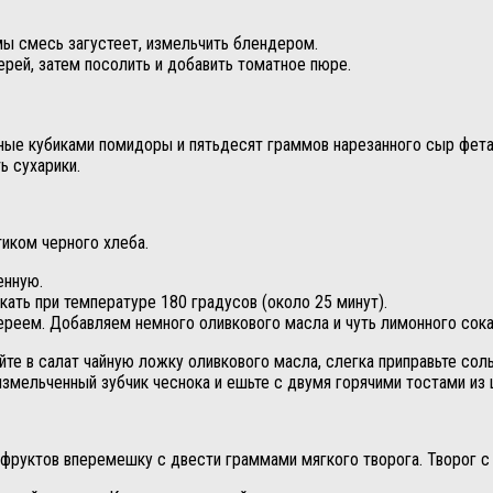
мы смесь загустеет, измельчить блендером.
ерей, затем посолить и добавить томатное пюре.
нные кубиками помидоры и пятьдесят граммов нарезанного сыр фета
ь сухарики.
тиком черного хлеба.
енную.
кать при температуре 180 градусов (около 25 минут).
ереем. Добавляем немного оливкового масла и чуть лимонного сока
те в салат чайную ложку оливкового масла, слегка приправьте сол
змельченный зубчик чеснока и ешьте с двумя горячими тостами из 
 фруктов вперемешку с двести граммами мягкого творога. Творог 