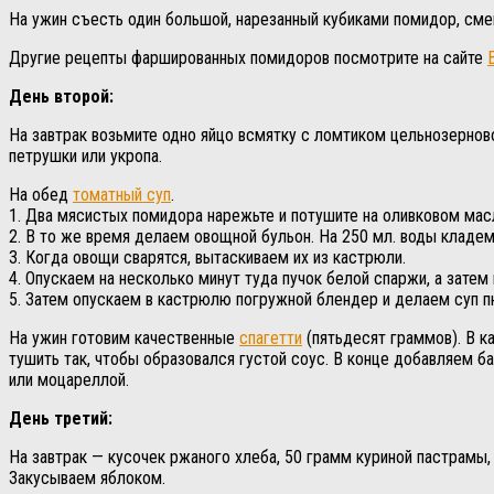
На ужин съесть один большой, нарезанный кубиками помидор, сме
Другие рецепты фаршированных помидоров посмотрите на сайте
День второй:
На завтрак возьмите одно яйцо всмятку с ломтиком цельнозернов
петрушки или укропа.
На обед
томатный суп
.
1. Два мясистых помидора нарежьте и потушите на оливковом мас
2. В то же время делаем овощной бульон. На 250 мл. воды кладем
3. Когда овощи сварятся, вытаскиваем их из кастрюли.
4. Опускаем на несколько минут туда пучок белой спаржи, а затем
5. Затем опускаем в кастрюлю погружной блендер и делаем суп п
На ужин готовим качественные
спагетти
(пятьдесят граммов). В к
тушить так, чтобы образовался густой соус. В конце добавляем б
или моцареллой.
День третий:
На завтрак — кусочек ржаного хлеба, 50 грамм куриной пастрамы,
Закусываем яблоком.