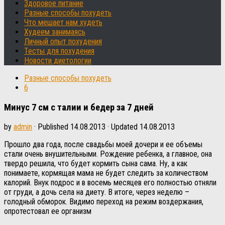
Здоровое питание
Разные способы похудеть
Что мешает нам худеть
Худеем занимаясь
Личный опыт похудения
Тесты для похудения
Новости диетологии
Разные способы похудеть
6
Минус 7 см с талии и бедер за 7 дней
by
admin
· Published
14.08.2013
· Updated
14.08.2013
Прошло два года, после свадьбы моей дочери и ее объемы
стали очень внушительными. Рождение ребенка, а главное, она
твердо решила, что будет кормить сына сама. Ну, а как
понимаете, кормящая мама не будет следить за количеством
калорий. Внук подрос и в восемь месяцев его полностью отняли
от груди, а дочь села на диету. В итоге, через неделю –
голодный обморок. Видимо переход на режим воздержания,
опротестовал ее организм