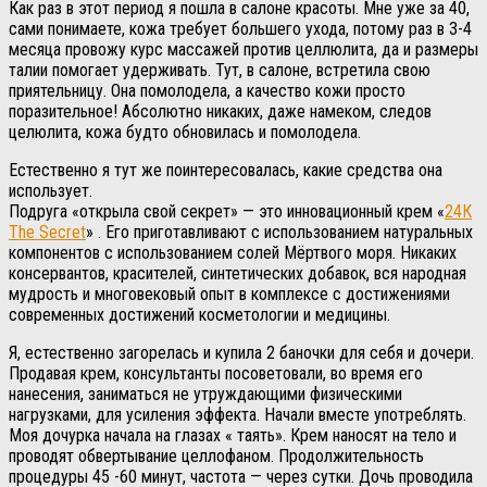
Как раз в этот период я пошла в салоне красоты. Мне уже за 40,
сами понимаете, кожа требует большего ухода, потому раз в 3-4
месяца провожу курс массажей против целлюлита, да и размеры
талии помогает удерживать. Тут, в салоне, встретила свою
приятельницу. Она помолодела, а качество кожи просто
поразительное! Абсолютно никаких, даже намеком, следов
целюлита, кожа будто обновилась и помолодела.
Естественно я тут же поинтересовалась, какие средства она
использует.
Подруга «открыла свой секрет» — это инновационный крем «
24К
The Secret
» . Его приготавливают с использованием натуральных
компонентов с использованием солей Мёртвого моря. Никаких
консервантов, красителей, синтетических добавок, вся народная
мудрость и многовековый опыт в комплексе с достижениями
современных достижений косметологии и медицины.
Я, естественно загорелась и купила 2 баночки для себя и дочери.
Продавая крем, консультанты посоветовали, во время его
нанесения, заниматься не утруждающими физическими
нагрузками, для усиления эффекта. Начали вместе употреблять.
Моя дочурка начала на глазах « таять». Крем наносят на тело и
проводят обвертывание целлофаном. Продолжительность
процедуры 45 -60 минут, частота — через сутки. Дочь проводила