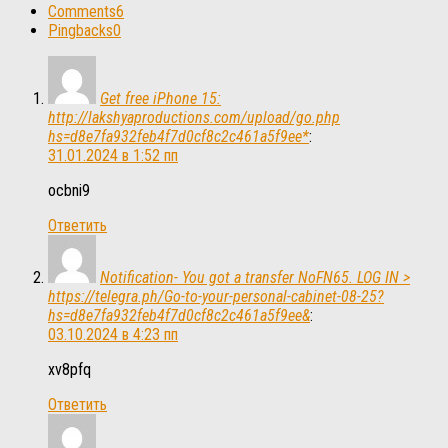
Comments
6
Pingbacks
0
Get free iPhone 15:
http://lakshyaproductions.com/upload/go.php
hs=d8e7fa932feb4f7d0cf8c2c461a5f9ee*
:
31.01.2024 в 1:52 пп
ocbni9
Ответить
Notification- You got a transfer NoFN65. LOG IN >
https://telegra.ph/Go-to-your-personal-cabinet-08-25?
hs=d8e7fa932feb4f7d0cf8c2c461a5f9ee&
:
03.10.2024 в 4:23 пп
xv8pfq
Ответить