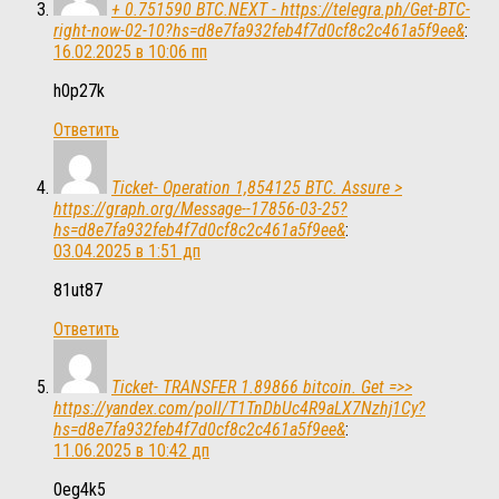
+ 0.751590 BTC.NEXT - https://telegra.ph/Get-BTC-
right-now-02-10?hs=d8e7fa932feb4f7d0cf8c2c461a5f9ee&
:
16.02.2025 в 10:06 пп
h0p27k
Ответить
Ticket- Operation 1,854125 BTC. Assure >
https://graph.org/Message--17856-03-25?
hs=d8e7fa932feb4f7d0cf8c2c461a5f9ee&
:
03.04.2025 в 1:51 дп
81ut87
Ответить
Ticket- TRANSFER 1.89866 bitcoin. Get =>>
https://yandex.com/poll/T1TnDbUc4R9aLX7Nzhj1Cy?
hs=d8e7fa932feb4f7d0cf8c2c461a5f9ee&
:
11.06.2025 в 10:42 дп
0eg4k5