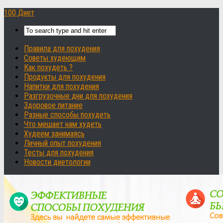
100 Диет
Правила для похудения
Советы худеющим
Как похудеть ?
Продукты для похудения
Напитки для похудения
Разгрузочные дни для похудения
Здоровое питание
Разные способы похудеть
Что мешает нам худеть
Худеем занимаясь
Личный опыт похудения
Тесты для похудения
Новости диетологии