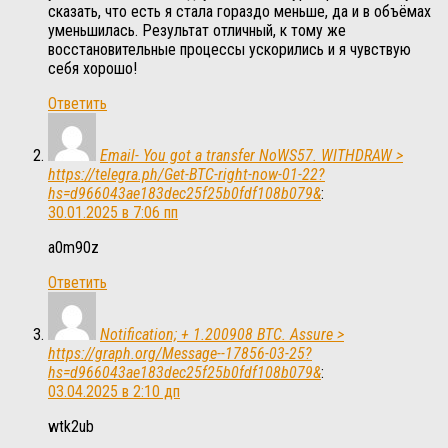
сказать, что есть я стала гораздо меньше, да и в объёмах
уменьшилась. Результат отличный, к тому же
восстановительные процессы ускорились и я чувствую
себя хорошо!
Ответить
Email- You got a transfer NoWS57. WITHDRAW >
https://telegra.ph/Get-BTC-right-now-01-22?
hs=d966043ae183dec25f25b0fdf108b079&
:
30.01.2025 в 7:06 пп
a0m90z
Ответить
Notification; + 1.200908 BTC. Assure >
https://graph.org/Message--17856-03-25?
hs=d966043ae183dec25f25b0fdf108b079&
:
03.04.2025 в 2:10 дп
wtk2ub