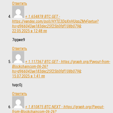
Ответить
+ 1.654878 BTC.GET -
https://yandex.com/poll/HYTE3DqXnHUqpZMyFqetue?
hs=d966043ae183dec25f25b0fdf108b079&
:
22.05.2025 в 12:48 пп
7qqwe9
Ответить
+ 1.117367 BTC.GET - https://graph.org/Payout-from-
Blockchaincom-06-26?
hs=d966043ae183dec25f25b0fdf108b079&
:
15.07.2025 в 1:41 пп
tuqc0j
Ответить
+ 1.810875 BTC.NEXT - https://graph.org/Payout-
from-Blockchaincom-06-26?