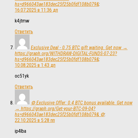
hs=d966043ae183dec25f25b0fdf108b079&
:
16.07.2025 в 11:36 дп
k4jtmw
Ответить
Exclusive Deal - 0.75 BTC gift waiting. Get now →
https://graph.org/WITHDRAW-DIGITAL-FUNDS-07-23?
hs=d966043ae183dec25f25b0fdf108b079&
:
10.08.2025 в 1:43 дп
oc51yk
Ответить
⚙ Exclusive Offer: 0.4 BTC bonus available. Get now
→ https://graph.org/Get-your-BTC-09-04?
hs=d966043ae183dec25f25b0fdf108b079& ⚙
:
22.10.2025 в 5:28 пп
ip4lba