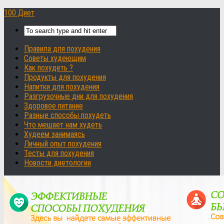
100 Диет
Правила для похудения
Советы худеющим
Как похудеть ?
Продукты для похудения
Напитки для похудения
Разгрузочные дни для похудения
Здоровое питание
Разные способы похудеть
Что мешает нам худеть
Худеем занимаясь
Личный опыт похудения
Тесты для похудения
Новости диетологии