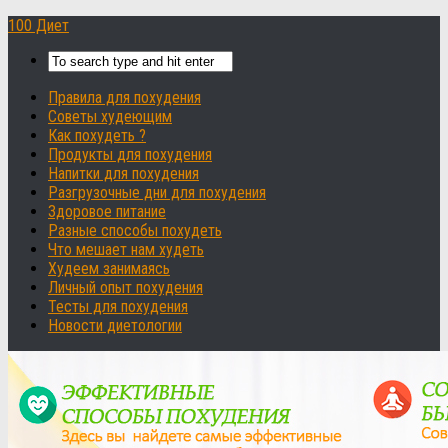
100 Диет
Правила для похудения
Советы худеющим
Как похудеть ?
Продукты для похудения
Напитки для похудения
Разгрузочные дни для похудения
Здоровое питание
Разные способы похудеть
Что мешает нам худеть
Худеем занимаясь
Личный опыт похудения
Тесты для похудения
Новости диетологии