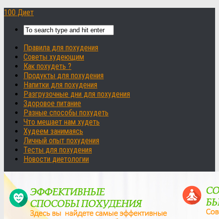
100 Диет
Правила для похудения
Советы худеющим
Как похудеть ?
Продукты для похудения
Напитки для похудения
Разгрузочные дни для похудения
Здоровое питание
Разные способы похудеть
Что мешает нам худеть
Худеем занимаясь
Личный опыт похудения
Тесты для похудения
Новости диетологии