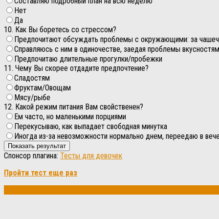
Составляю подробный план на всю неделю
Нет
Да
10. Как Вы боретесь со стрессом?
Предпочитают обсуждать проблемы с окружающими: за чашечк
Справляюсь с ним в одиночестве, заедая проблемы вкусностя
Предпочитаю длительные прогулки/пробежки
11. Чему Вы скорее отдадите предпочтение?
Сладостям
Фруктам/Овощам
Мясу/рыбе
12. Какой режим питания Вам свойственен?
Ем часто, но маленькими порциями
Перекусываю, как выпадает свободная минутка
Иногда из-за невозможности нормально днем, переедаю в вече
Спонсор плагина:
Тесты для девочек
Пройти тест еще раз