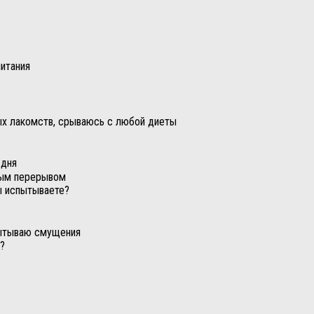
итания
ых лакомств, срываюсь с любой диеты
 дня
ным перерывом
ы испытываете?
пытываю смущения
е?