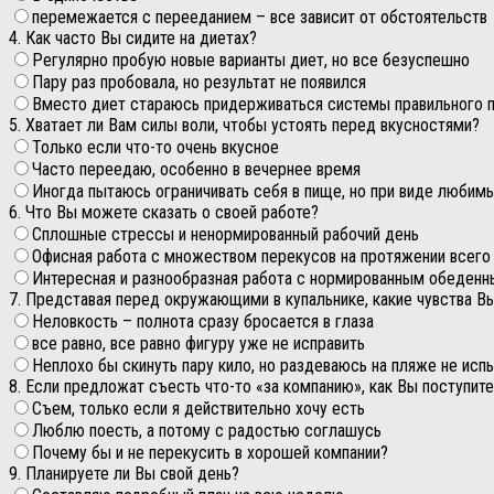
перемежается с перееданием – все зависит от обстоятельств
4. Как часто Вы сидите на диетах?
Регулярно пробую новые варианты диет, но все безуспешно
Пару раз пробовала, но результат не появился
Вместо диет стараюсь придерживаться системы правильного п
5. Хватает ли Вам силы воли, чтобы устоять перед вкусностями?
Только если что-то очень вкусное
Часто переедаю, особенно в вечернее время
Иногда пытаюсь ограничивать себя в пище, но при виде любим
6. Что Вы можете сказать о своей работе?
Сплошные стрессы и ненормированный рабочий день
Офисная работа с множеством перекусов на протяжении всего
Интересная и разнообразная работа с нормированным обеден
7. Представая перед окружающими в купальнике, какие чувства В
Неловкость – полнота сразу бросается в глаза
все равно, все равно фигуру уже не исправить
Неплохо бы скинуть пару кило, но раздеваюсь на пляже не ис
8. Если предложат съесть что-то «за компанию», как Вы поступит
Съем, только если я действительно хочу есть
Люблю поесть, а потому с радостью соглашусь
Почему бы и не перекусить в хорошей компании?
9. Планируете ли Вы свой день?