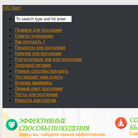
100 Диет
Правила для похудения
Советы худеющим
Как похудеть ?
Продукты для похудения
Напитки для похудения
Разгрузочные дни для похудения
Здоровое питание
Разные способы похудеть
Что мешает нам худеть
Худеем занимаясь
Личный опыт похудения
Тесты для похудения
Новости диетологии