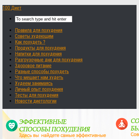
100 Диет
Правила для похудения
Советы худеющим
Как похудеть ?
Продукты для похудения
Напитки для похудения
Разгрузочные дни для похудения
Здоровое питание
Разные способы похудеть
Что мешает нам худеть
Худеем занимаясь
Личный опыт похудения
Тесты для похудения
Новости диетологии