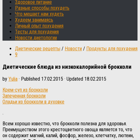
Здоровое питание
Разные способы похудеть
Что мешает нам худеть
Худеем занимаясь
Личный опыт похудения
Тесты для похудения
Новости диетологии
Диетические рецепты
/
Новости
/
Продукты для похудения
9
Диетические блюда из низкокалорийной брокколи
by
Yulia
· Published
17.02.2015
· Updated
18.02.2015
Крем-суп из брокколи
Запеченная брокколи
Оладьи из брокколи в духовке
.
Всем хорошо известно, что брокколи полезна для здоровья.
Преимуществом этого крестоцветного овоща является то, что
он содержит магний, калий, фосфор, железо, клетчатку, лютеин,