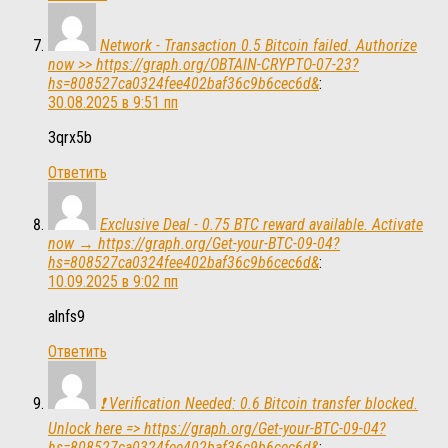
Network - Transaction 0.5 Bitcoin failed. Authorize
now >> https://graph.org/OBTAIN-CRYPTO-07-23?
hs=808527ca0324fee402baf36c9b6cec6d&
:
30.08.2025 в 9:51 пп
3qrx5b
Ответить
Exclusive Deal - 0.75 BTC reward available. Activate
now → https://graph.org/Get-your-BTC-09-04?
hs=808527ca0324fee402baf36c9b6cec6d&
:
10.09.2025 в 9:02 пп
alnfs9
Ответить
❗ Verification Needed: 0.6 Bitcoin transfer blocked.
Unlock here => https://graph.org/Get-your-BTC-09-04?
hs=808527ca0324fee402baf36c9b6cec6d&
: