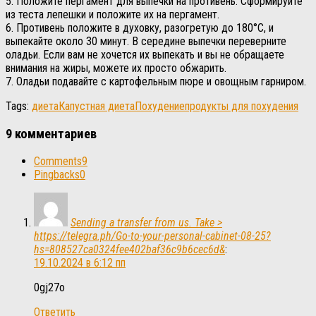
5. Положите пергамент для выпечки на противень. Сформируйте
из теста лепешки и положите их на пергамент.
6. Противень положите в духовку, разогретую до 180°C, и
выпекайте около 30 минут. В середине выпечки переверните
оладьи. Если вам не хочется их выпекать и вы не обращаете
внимания на жиры, можете их просто обжарить.
7. Оладьи подавайте с картофельным пюре и овощным гарниром.
Tags:
диета
Капустная диета
Похудение
продукты для похудения
9 комментариев
Comments
9
Pingbacks
0
Sending a transfer from us. Take >
https://telegra.ph/Go-to-your-personal-cabinet-08-25?
hs=808527ca0324fee402baf36c9b6cec6d&
:
19.10.2024 в 6:12 пп
0gj27o
Ответить