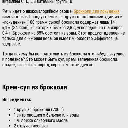
витамины C, D, E и витамины группы B.
Речь идет о низкокалорийном овоще,
брокколи для похудения
—
замечательный продукт, если вы дружите со словами «диета» и
«похудение». 100 грамм сырой брокколи содержат лишь 141
кДж (34 ккал), из которых белков 2,8 г, углеводов 6,6 г, а жиров
0,4 г. Брокколи на 88% состоит из воды. Этот продукт идеален не
только для снижения веса, он имеет множество эффектов на
здоровье.
Тогда почему бы не приготовить из брокколи что-нибудь вкусное
и полезное? Это может быть суп, крем, запеченная брокколи,
оладьи, запеканка, спред, пирог и многое другое.
Крем-суп из брокколи
Ингредиенты:
1 крупная брокколи (700 г)
1 литр овощного бульона или воды
1 ч. ложка сливочного масла
2 стручка чеснока