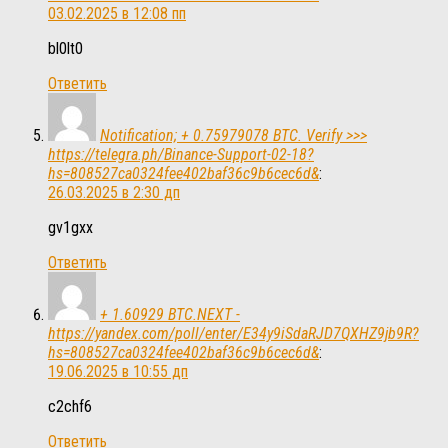
03.02.2025 в 12:08 пп
bl0lt0
Ответить
Notification; + 0.75979078 BTC. Verify >>>
https://telegra.ph/Binance-Support-02-18?
hs=808527ca0324fee402baf36c9b6cec6d&
:
26.03.2025 в 2:30 дп
gv1gxx
Ответить
+ 1.60929 BTC.NEXT -
https://yandex.com/poll/enter/E34y9iSdaRJD7QXHZ9jb9R?
hs=808527ca0324fee402baf36c9b6cec6d&
:
19.06.2025 в 10:55 дп
c2chf6
Ответить