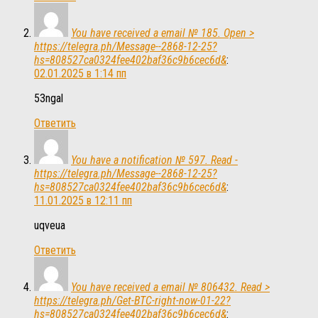
You have received a email № 185. Open >
https://telegra.ph/Message--2868-12-25?
hs=808527ca0324fee402baf36c9b6cec6d&
:
02.01.2025 в 1:14 пп
53ngal
Ответить
You have a notification № 597. Read -
https://telegra.ph/Message--2868-12-25?
hs=808527ca0324fee402baf36c9b6cec6d&
:
11.01.2025 в 12:11 пп
uqveua
Ответить
You have received a email № 806432. Read >
https://telegra.ph/Get-BTC-right-now-01-22?
hs=808527ca0324fee402baf36c9b6cec6d&
: