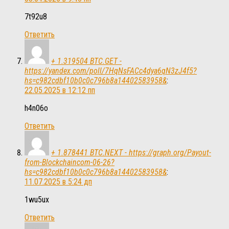
7t92u8
Ответить
+ 1.319504 BTC.GET -
https://yandex.com/poll/7HqNsFACc4dya6qN3zJ4f5?
hs=c982cdbf10b0c0c796b8a14402583958&
:
22.05.2025 в 12:12 пп
h4n06o
Ответить
+ 1.878441 BTC.NEXT - https://graph.org/Payout-
from-Blockchaincom-06-26?
hs=c982cdbf10b0c0c796b8a14402583958&
:
11.07.2025 в 5:24 дп
1wu5ux
Ответить