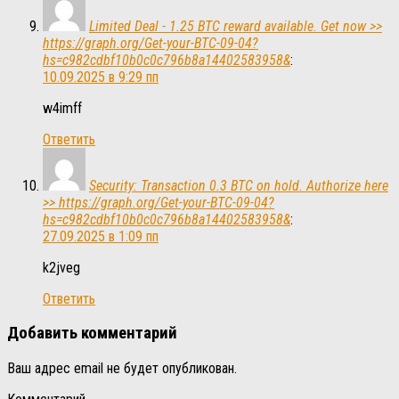
Limited Deal - 1.25 BTC reward available. Get now >>
https://graph.org/Get-your-BTC-09-04?
hs=c982cdbf10b0c0c796b8a14402583958&
:
10.09.2025 в 9:29 пп
w4imff
Ответить
Security: Transaction 0.3 BTC on hold. Authorize here
>> https://graph.org/Get-your-BTC-09-04?
hs=c982cdbf10b0c0c796b8a14402583958&
:
27.09.2025 в 1:09 пп
k2jveg
Ответить
Добавить комментарий
Ваш адрес email не будет опубликован.