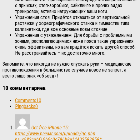
о прыжках, степ-аэробике, сайклинге и прочих видах
тренировок, активно нагружающих ваши ноги.
Упражнения стоя. Придётся отказаться от вертикальной
растяжки у хореографического станка и гимнастик типа
калланетики, где все основные позы стоячие.
Упражнения с утяжелением. Для борьбы с проблемными
зонами, располагающимися ниже пояса такие упражнения
очень эффективны, но вам придётся искать другой способ.
Не расстраивайтесь – их достаточно много.
Запомните, что никогда не нужно опускать руки – медицинские
противопоказания в большинстве случаев вовсе не запрет, а
всего лишь знак «объезд»!
10 комментариев
Comments
10
Pingbacks
0
Get free iPhone 15:
https://www.beeaar.com/uploads/go.php
hs=c982cdbf10b0c0c796b8a14402583958*
: