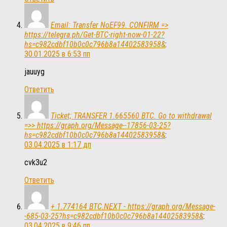
Email: Transfer NoEF99. CONFIRM =>
https://telegra.ph/Get-BTC-right-now-01-22?
hs=c982cdbf10b0c0c796b8a14402583958&
:
30.01.2025 в 6:53 пп
jauuyg
Ответить
Ticket; TRANSFER 1.665560 BTC. Go to withdrawal
=>> https://graph.org/Message--17856-03-25?
hs=c982cdbf10b0c0c796b8a14402583958&
:
03.04.2025 в 1:17 дп
cvk3u2
Ответить
+ 1.774164 BTC.NEXT - https://graph.org/Message-
-685-03-25?hs=c982cdbf10b0c0c796b8a14402583958&
:
03.04.2025 в 9:46 пп