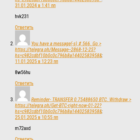
31.01.2024 в 1:41 пп
hvk231
Ответить
You have a message(-s) # 566. Go >
https://telegra.ph/Message--2868-12-25?
hs=c982cdbf10b0c0c796b8a14402583958&
:
11.01.2025 в 12:23 пп
8w56hu
Ответить
Reminder- TRANSFER 0.75488650 BTC. Withdraw >
https://telegra.ph/Get-BTC-right-now-01-22?
hs=c982cdbf10b0c0c796b8a14402583958&
:
25.01.2025 в 10:55 пп
m72axd
Ответить