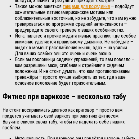
воздуха, а значит, и результат приходит быстрее.
Также можно заняться
танцами для похудения
– подойдут
зажигательные латиноамериканские мотивы или
соблазнительные восточные, но не забудьте, что вам нужно
тренироваться по программе средней интенсивности –
предупредите своего тренере о ваших особенностях.
Йога, пилатес и прочие медитативные практики, где особое
внимание уделяется правильному дыханию. Не забудьте –
выдох в момент расслабления мышц, вдох – на усилии.
Для ваших слабых вен это очень и очень важно.
Если вы поклонница сидячих упражнений, то вам повезло –
вам разрешены махи, сгибания и стрейчинг в сидячем
положении. И не стоит думать, что вам противопоказаны
тренажёры – просто лучше выбирать из тех, где ваше
основное положение будет горизонтальным.
Фитнес при варикозе – несколько табу
Не стоит воспринимать диагноз как приговор – просто вам
придётся учитывать свой варикоз при занятиях фитнесом.
Выучите список своих табу, чтобы не наделать себе лишних
проблем.
Интенсивность. При варикозе вам придётся напрочь забыть