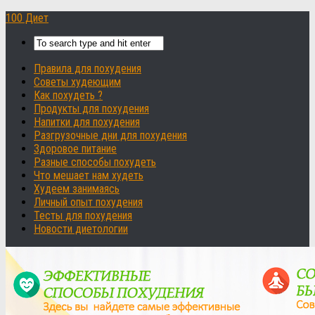
100 Диет
Правила для похудения
Советы худеющим
Как похудеть ?
Продукты для похудения
Напитки для похудения
Разгрузочные дни для похудения
Здоровое питание
Разные способы похудеть
Что мешает нам худеть
Худеем занимаясь
Личный опыт похудения
Тесты для похудения
Новости диетологии