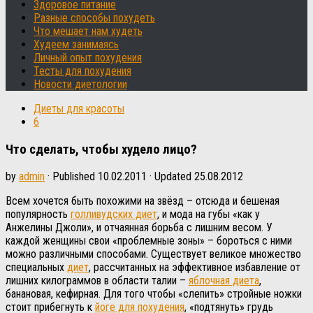
Здоровое питание
Разные способы похудеть
Что мешает нам худеть
Худеем занимаясь
Личный опыт похудения
Тесты для похудения
Новости диетологии
Диеты для красоты
6
Что сделать, чтобы худело лицо?
by
admin
· Published
10.02.2011
· Updated
25.08.2012
Всем хочется быть похожими на звёзд – отсюда и бешеная
популярность
голливудских диет
, и мода на губы «как у
Анжелины Джоли», и отчаянная борьба с лишним весом. У
каждой женщины свои «проблемные зоны» – бороться с ними
можно различными способами. Существует великое множество
специальных
диет
, рассчитанных на эффективное избавление от
лишних килограммов в области талии –
яблочная диета
,
банановая, кефирная. Для того чтобы «слепить» стройные ножки
стоит прибегнуть к
йоге для похудения
, «подтянуть» грудь