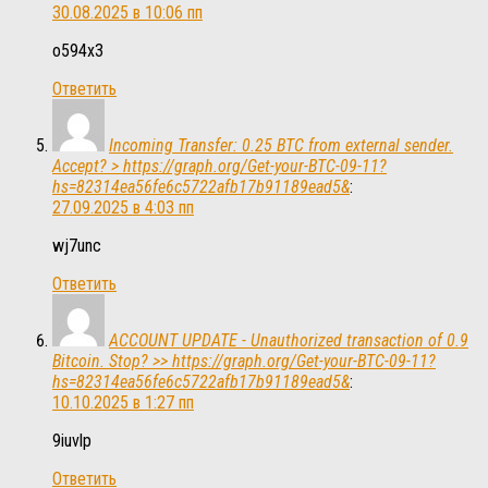
30.08.2025 в 10:06 пп
o594x3
Ответить
Incoming Transfer: 0.25 BTC from external sender.
Accept? > https://graph.org/Get-your-BTC-09-11?
hs=82314ea56fe6c5722afb17b91189ead5&
:
27.09.2025 в 4:03 пп
wj7unc
Ответить
ACCOUNT UPDATE - Unauthorized transaction of 0.9
Bitcoin. Stop? >> https://graph.org/Get-your-BTC-09-11?
hs=82314ea56fe6c5722afb17b91189ead5&
:
10.10.2025 в 1:27 пп
9iuvlp
Ответить