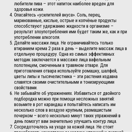
любители пива – этот напиток наиболее вреден для
здоровья кожи.
Опасайтесь «усилителей вкуса». Соль, перец,
маринованные, кислые, острые и копчёные продукты
способствуют удержанию жидкости в организме –
результат злоупотребления ими будет таким же, как и при
употреблении алкоголя.
Делайте массажи лица. Не ограничивайтесь только
втиранием крема 2 раза в день – выделите массаж лица в
отдельную процедуру. Одна из самых эффективных
методик заключается в массаже лица вафельным
полотенцем, смоченным в травяном отваре. Для
приготовления отвара используйте ромашку, шалфей,
цветы липы и тысячелистника – эти растения издавна
славятся своими очистительными и тонизирующими
свойствами.
Не забывайте об упражнениях. Избавиться от двойного
подбородка можно при помощи несложных занятий:
возьмите в рот карандаш и попытайтесь написать им
несколько слов в воздухе крупным, размашистым
почерком – всего несколько минут таких упражнений в
день помогут вам значительно улучшить контур лица.
Сосредоточьтесь на уходе за кожей лица. Не стоит