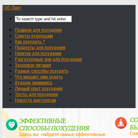
100 Диет
Правила для похудения
Советы худеющим
Как похудеть ?
Продукты для похудения
Напитки для похудения
Разгрузочные дни для похудения
Здоровое питание
Разные способы похудеть
Что мешает нам худеть
Худеем занимаясь
Личный опыт похудения
Тесты для похудения
Новости диетологии