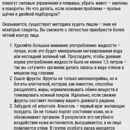
помогут силовые упражнения и плаванье, убрать живот – наклоны
и повороты. Но что делать, если основная проблема – пухлые
щёчки и двойной подбородок?
Оказывается, существует методика худеть лицом – зная её
нехитрые секреты, Вы сможете с лёгкостью приобрести более
чёткий контур лица.
Уделяйте большое внимание употреблению жидкости –
лучше, если это будет минеральная негазированная вода
или несладкий зелёный чай. Проследите, чтобы дневная
норма употребления жидкости была не менее 1,5 литров –
так вы «отучите» организм делать запасы в виде отёков и
мешком под глазами.
Ешьте фрукты. Фрукты не только малокалорийны, но и
богаты клетчаткой, которая, как известно, способна
расщеплять жиры, нормализовывать обмен веществ и
тонизировать кожный покров. Идеально, если свежие
фрукты составят половину вашего дневного рациона.
Забудьте об алкоголе. Алкоголь – первый враг желающих
похудеть. Он не только портит состояние кожи, но и
обезвоживает организм. В результате его пагубного
воздействия кожа истончается, высушивается, а на лице
появляются отёки. В группе особого риска находятся