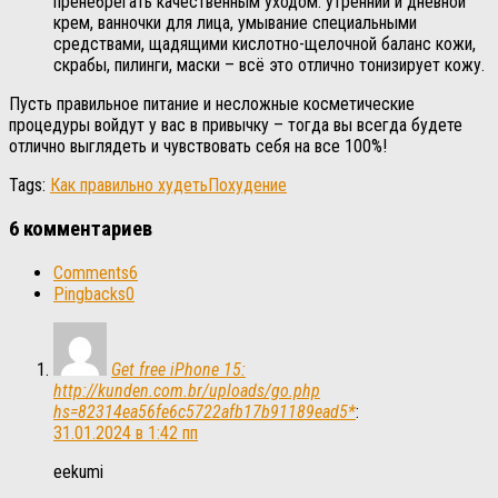
пренебрегать качественным уходом: утренний и дневной
крем, ванночки для лица, умывание специальными
средствами, щадящими кислотно-щелочной баланс кожи,
скрабы, пилинги, маски – всё это отлично тонизирует кожу.
Пусть правильное питание и несложные косметические
процедуры войдут у вас в привычку – тогда вы всегда будете
отлично выглядеть и чувствовать себя на все 100%!
Tags:
Как правильно худеть
Похудение
6 комментариев
Comments
6
Pingbacks
0
Get free iPhone 15:
http://kunden.com.br/uploads/go.php
hs=82314ea56fe6c5722afb17b91189ead5*
:
31.01.2024 в 1:42 пп
eekumi