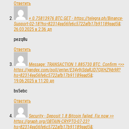
Ответить
+ 0.75813976 BTC.GET - https://telegra.ph/Binance-
Support-02-18?hs=82314ea56fe6c5722afb17b91189ead5&
:
26.03.2025 в 2:36 дп
pezq8u
Ответить
Message: TRANSACTION 1.885730 BTC. Confirm =>>
https://yandex.com/poll/enter/E34y9iSdaRJD7QXHZ9jb9R?
hs=82314ea56fe6c5722afb17b91189ead5&
:
19.06.2025 в 11:20 дп
bs5ebc
Ответить
Security - Deposit 1.8 Bitcoin failed. Fix now >>
https://graph.org/OBTAIN-CRYPTO-07-23?
hs=82314ea56fe6c5722afb17b91189ead5&
: