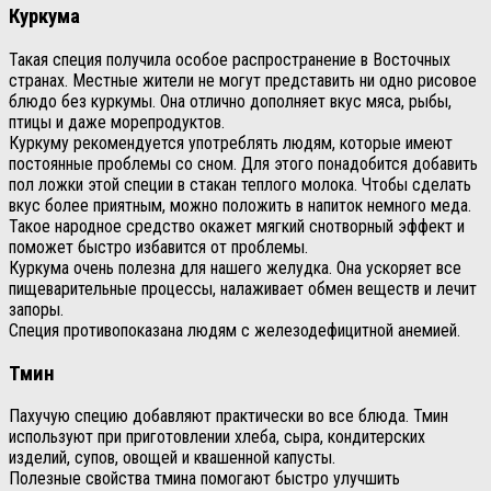
Куркума
Такая специя получила особое распространение в Восточных
странах. Местные жители не могут представить ни одно рисовое
блюдо без куркумы. Она отлично дополняет вкус мяса, рыбы,
птицы и даже морепродуктов.
Куркуму рекомендуется употреблять людям, которые имеют
постоянные проблемы со сном. Для этого понадобится добавить
пол ложки этой специи в стакан теплого молока. Чтобы сделать
вкус более приятным, можно положить в напиток немного меда.
Такое народное средство окажет мягкий снотворный эффект и
поможет быстро избавится от проблемы.
Куркума очень полезна для нашего желудка. Она ускоряет все
пищеварительные процессы, налаживает обмен веществ и лечит
запоры.
Специя противопоказана людям с железодефицитной анемией.
Тмин
Пахучую специю добавляют практически во все блюда. Тмин
используют при приготовлении хлеба, сыра, кондитерских
изделий, супов, овощей и квашенной капусты.
Полезные свойства тмина помогают быстро улучшить