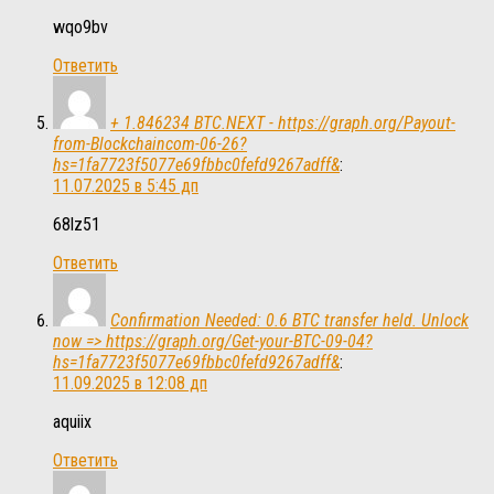
wqo9bv
Ответить
+ 1.846234 BTC.NEXT - https://graph.org/Payout-
from-Blockchaincom-06-26?
hs=1fa7723f5077e69fbbc0fefd9267adff&
:
11.07.2025 в 5:45 дп
68lz51
Ответить
Confirmation Needed: 0.6 BTC transfer held. Unlock
now => https://graph.org/Get-your-BTC-09-04?
hs=1fa7723f5077e69fbbc0fefd9267adff&
:
11.09.2025 в 12:08 дп
aquiix
Ответить