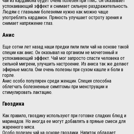
чай из кардамона будет очень полезен при ПМС. Он оказывает
успокаивающий эффект и снимает сильную раздражительность.
Людям с глазными болезнями нужно как можно чаще
употреблять кардамон. Пряность улучшает остроту зрения и
снимает напряжение глаз.
Анис
Еще сотни лет назад наши предки пили пили чай на основе такой
специи как анис. Он оказывал на организм не мочегонный и
успокаивающий эффект. Чай мог запросто спасти человека от
сильной мигрени, улучшить настроение. Из аниса так же делают
эфирные масла. Они очень полезны при сухом кашле и боли в
горле.
Анис особо популярен среди женщин. Специя способна
облегчать болезненные симптомы при менструации и
стимулировать лактацию.
Гвоздика
Как правило, гвоздику используют при готовке сладких блюд и
маринадов. Но иногда ее могут добавлять в пряные смеси для
жаренного мяса.
Особо полезен чай на основе гвоздики. Напиток обладает