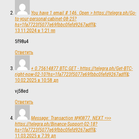
You have 1 email # 146. Open > https://telegra.ph/Go-
to-your-personal-cabinet-08-25?
hs=1fa7723f5077e69fbbc0fefd9267adff&
:
13.11.2024 в 1:21 пп
5f98u4
Ответить
+ 0.75614877 BTC.GET - https://telegra.ph/Get-BTC-
right-now-02-10?hs=1fa7723f5077e69fbbc0fefd9267adff&
:
10.02.2025 в 10:58 дп
vj58ed
Ответить
Message: Transaction №KW77. NEXT =>>
https://telegra.ph/Binance-Support-02-18?
hs=1fa7723f5077e69fbbc0fefd9267adff&
:
11.03.2025 в 7:39 дп