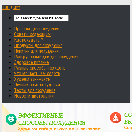
100 Диет
Правила для похудения
Советы худеющим
Как похудеть ?
Продукты для похудения
Напитки для похудения
Разгрузочные дни для похудения
Здоровое питание
Разные способы похудеть
Что мешает нам худеть
Худеем занимаясь
Личный опыт похудения
Тесты для похудения
Новости диетологии