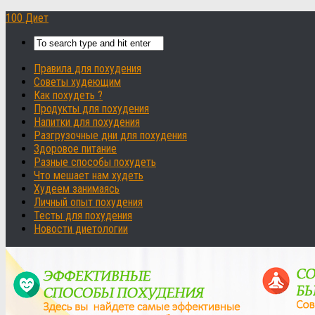
100 Диет
Правила для похудения
Советы худеющим
Как похудеть ?
Продукты для похудения
Напитки для похудения
Разгрузочные дни для похудения
Здоровое питание
Разные способы похудеть
Что мешает нам худеть
Худеем занимаясь
Личный опыт похудения
Тесты для похудения
Новости диетологии