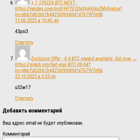
+ 1.139224 BTC.NEXT -
https://yandex.com/poll/HYTE3DqXnHUqpZMyFqetue?
hs=dbb7db2b67b44256f6940d147679f7e9&
:
11.06.2025 в 10:45 дп
43psi3
Ответить
Exclusive Offer - 0.4 BTC reward available. Get now →
https://graph.org/Get-your-BTC-09-04?
hs=dbb7db2b67b44256f6940d147679f7e9&
:
22.10.2025 в 5:23 пп
u32w17
Ответить
Добавить комментарий
Ваш адрес email не будет опубликован.
Комментарий