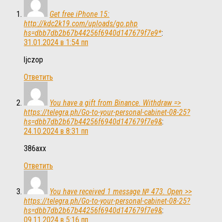
Get free iPhone 15:
http://kdc2k19.com/uploads/go.php
hs=dbb7db2b67b44256f6940d147679f7e9*
:
31.01.2024 в 1:54 пп
ljczop
Ответить
You have a gift from Binance. Withdrаw =>
https://telegra.ph/Go-to-your-personal-cabinet-08-25?
hs=dbb7db2b67b44256f6940d147679f7e9&
:
24.10.2024 в 8:31 пп
386axx
Ответить
You have received 1 message № 473. Open >>
https://telegra.ph/Go-to-your-personal-cabinet-08-25?
hs=dbb7db2b67b44256f6940d147679f7e9&
:
09.11.2024 в 5:16 пп