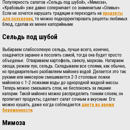
Популярность салатов «Сельдь под шубой», «Мимоза»,
«Крабовый» уже давно соперничает со знаменитым «Оливье».
Если не хочется нарушать традиции и переходить на
продукты
для похудения
, то можно подкорректировать рецепты любимых
блюд, сделав их менее калорийными.
Сельдь под шубой
Выбираем слабосоленую сельдь, лучше всего, конечно,
озадачится заранее и посолить самой, тогда она будет просто
объеденье. Отвариваем картофель, свеклу, морковь. Натираем
овощи, режем лук, сельдь. Складываем все слоями, как обычно,
но предварительно разбавляем майонез водой. Делается это так:
руками или миксером смешивается 2-3 столовые ложки
майонеза с 1-2 ложками воды до однородной жидкой массы.
Теперь можно смазывать слои, не беспокоясь за лишние
калории. Такой майонез можно распределить тонким слоем, он
пропитает продукты, сделает салат сочным и вкусным. Его
можно кушать, даже когда соблюдается
диета во время
беременности
.
Мимоза