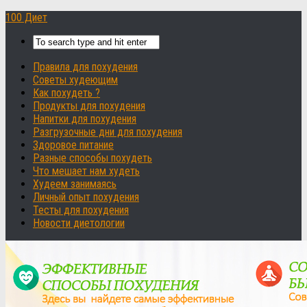
100 Диет
Правила для похудения
Советы худеющим
Как похудеть ?
Продукты для похудения
Напитки для похудения
Разгрузочные дни для похудения
Здоровое питание
Разные способы похудеть
Что мешает нам худеть
Худеем занимаясь
Личный опыт похудения
Тесты для похудения
Новости диетологии