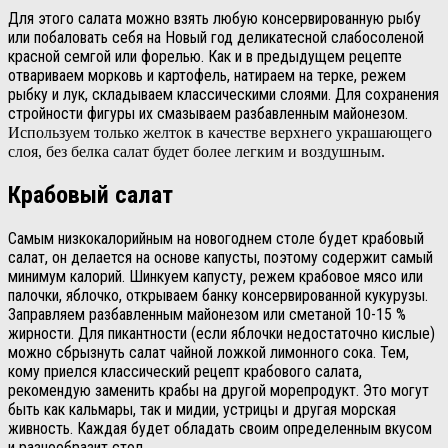
Для этого салата можно взять любую консервированную рыбу
или побаловать себя на Новый год деликатесной слабосоленой
красной семгой или форелью. Как и в предыдущем рецепте
отвариваем морковь и картофель, натираем на терке, режем
рыбку и лук, складываем классическими слоями. Для сохранения
стройности фигуры их смазываем разбавленным майонезом.
Используем только желток в качестве верхнего украшающего
слоя, без белка салат будет более легким и воздушным.
Крабовый салат
Самым низкокалорийным на новогоднем столе будет крабовый
салат, он делается на основе капусты, поэтому содержит самый
минимум калорий. Шинкуем капусту, режем крабовое мясо или
палочки, яблочко, открываем банку консервированной кукурузы.
Заправляем разбавленным майонезом или сметаной 10-15 %
жирности. Для пикантности (если яблочки недостаточно кислые)
можно сбрызнуть салат чайной ложкой лимонного сока. Тем,
кому приелся классический рецепт крабового салата,
рекомендую заменить крабы на другой морепродукт. Это могут
быть как кальмары, так и мидии, устрицы и другая морская
живность. Каждая будет обладать своим определенным вкусом
и разнообразит стол.