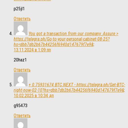
p25jl1
Ответить
You got a transaction from our company. Assure >
https://telegra.ph/Go-to-your-personal-cabinet-08-25?
hs=dbb7db2b67b44256f6940d147679f7e9&
:
13.11.2024 в 1:09 пп
20haz1
Ответить
+ 0.75931674 BTC.NEXT - https://telegra.ph/Get-BTC-
right-now-02-10?hs=dbb7db2b67b44256f6940d147679f7e9&
:
10.02.2025 в 10:34 дп
g95473
Ответить