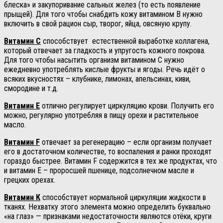
блеска» и закупоривание сальных желез (то есть появление
прыщей). Для того чтобы снабдить кожу витамином В нужно
включить в свой рацион сыр, творог, яйца, овсяную крупу.
Витамин С
способствует естественной выработке коллагена,
который отвечает за гладкость и упругость кожного покрова.
Для того чтобы насытить организм витамином С нужно
ежедневно употреблять кислые фрукты и ягоды. Речь идёт о
всяких вкусностях – клубнике, лимонах, апельсинах, киви,
смородине и т.д.
Витамин Е
отлично регулирует циркуляцию крови. Получить его
можно, регулярно употребляя в пищу орехи и растительное
масло.
Витамин
F
отвечает за регенерацию – если организм получает
его в достаточном количестве, то воспаления и ранки проходят
гораздо быстрее. Витамин F содержится в тех же продуктах, что
и витамин Е – проросшей пшенице, подсолнечном масле и
грецких орехах.
Витамин К
способствует нормальной циркуляции жидкости в
тканях. Нехватку этого элемента можно определить буквально
«на глаз» — признаками недостаточности являются отёки, круги