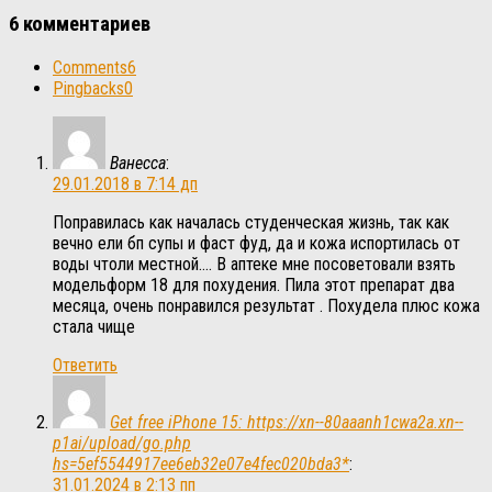
6 комментариев
Comments
6
Pingbacks
0
Ванесса
:
29.01.2018 в 7:14 дп
Поправилась как началась студенческая жизнь, так как
вечно ели бп супы и фаст фуд, да и кожа испортилась от
воды чтоли местной…. В аптеке мне посоветовали взять
модельформ 18 для похудения. Пила этот препарат два
месяца, очень понравился результат . Похудела плюс кожа
стала чище
Ответить
Get free iPhone 15: https://xn--80aaanh1cwa2a.xn--
p1ai/upload/go.php
hs=5ef5544917ee6eb32e07e4fec020bda3*
:
31.01.2024 в 2:13 пп