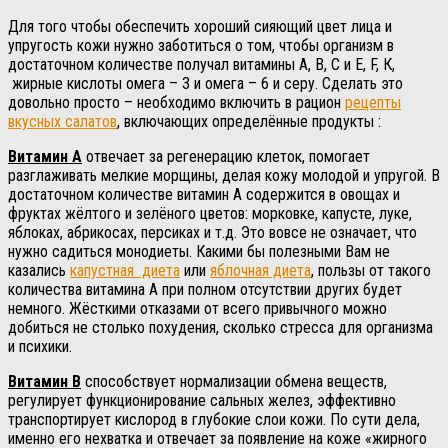
Для того чтобы обеспечить хороший сияющий цвет лица и
упругость кожи нужно заботиться о том, чтобы организм в
достаточном количестве получал витамины А, В, С и Е, F, К,
жирные кислоты омега – 3 и омега – 6 и серу. Сделать это
довольно просто – необходимо включить в рацион
рецепты
вкусных салатов
, включающих определённые продукты :
Витамин А
отвечает за регенерацию клеток, помогает
разглаживать мелкие морщины, делая кожу молодой и упругой. В
достаточном количестве витамин А содержится в овощах и
фруктах жёлтого и зелёного цветов: морковке, капусте, луке,
яблоках, абрикосах, персиках и т.д. Это вовсе не означает, что
нужно садиться монодиеты. Какими бы полезными Вам не
казались
капустная диета
или
яблочная диета
, пользы от такого
количества витамина А при полном отсутствии других будет
немного. Жёсткими отказами от всего привычного можно
добиться не столько похудения, сколько стресса для организма
и психики.
Витамин В
способствует нормализации обмена веществ,
регулирует функционирование сальных желез, эффективно
транспортирует кислород в глубокие слои кожи. По сути дела,
именно его нехватка и отвечает за появление на коже «жирного