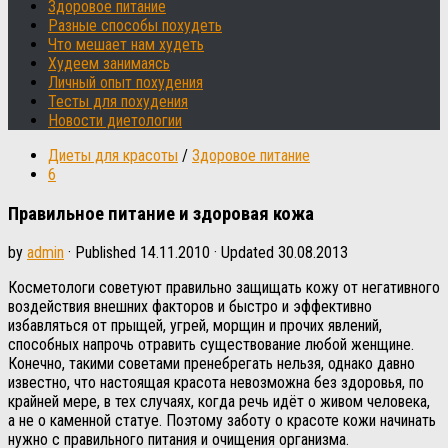
Здоровое питание
Разные способы похудеть
Что мешает нам худеть
Худеем занимаясь
Личный опыт похудения
Тесты для похудения
Новости диетологии
Диеты для красоты
/
Здоровое питание
6
Правильное питание и здоровая кожа
by
admin
· Published
14.11.2010
· Updated
30.08.2013
Косметологи советуют правильно защищать кожу от негативного
воздействия внешних факторов и быстро и эффективно
избавляться от прыщей, угрей, морщин и прочих явлений,
способных напрочь отравить существование любой женщине.
Конечно, такими советами пренебрегать нельзя, однако давно
известно, что настоящая красота невозможна без здоровья, по
крайней мере, в тех случаях, когда речь идёт о живом человека,
а не о каменной статуе.
Поэтому заботу о красоте кожи начинать
нужно с правильного питания и очищения организма.