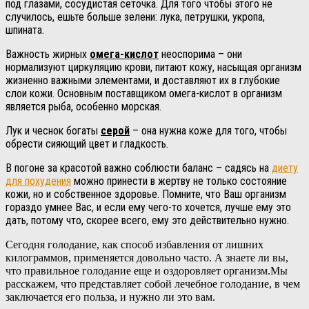
под глазами, сосудистая сеточка. Для того чтобы этого не
случилось, ешьте больше зелени: лука, петрушки, укропа,
шпината.
Важность жирных
омега-кислот
неоспорима – они
нормализуют циркуляцию крови, питают кожу, насыщая организм
жизненно важными элементами, и доставляют их в глубокие
слои кожи. Основным поставщиком омега-кислот в организм
является рыба, особенно морская.
Лук и чеснок богаты
серой
– она нужна коже для того, чтобы
обрести сияющий цвет и гладкость.
В погоне за красотой важно соблюсти баланс – садясь на
диету
для похудения
можно принести в жертву не только состояние
кожи, но и собственное здоровье. Помните, что Ваш организм
гораздо умнее Вас, и если ему чего-то хочется, лучше ему это
дать, потому что, скорее всего, ему это действительно нужно.
Сегодня голодание, как способ избавления от лишних
килограммов, применяется довольно часто. А знаете ли вы,
что правильное голодание еще и оздоровляет организм.Мы
расскажем, что представляет собой лечебное голодание, в чем
заключается его польза, и нужно ли это вам.