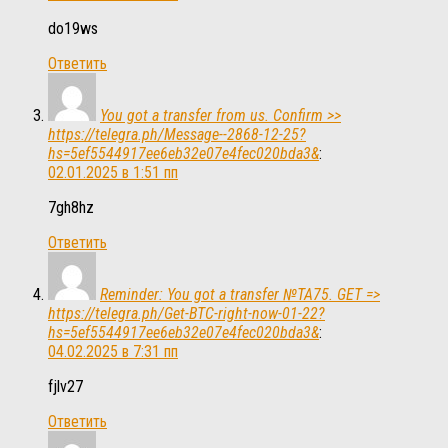
do19ws
Ответить
You got a transfer from us. Confirm >>
https://telegra.ph/Message--2868-12-25?
hs=5ef5544917ee6eb32e07e4fec020bda3&
:
02.01.2025 в 1:51 пп
7gh8hz
Ответить
Reminder: You got a transfer №TA75. GET =>
https://telegra.ph/Get-BTC-right-now-01-22?
hs=5ef5544917ee6eb32e07e4fec020bda3&
:
04.02.2025 в 7:31 пп
fjlv27
Ответить