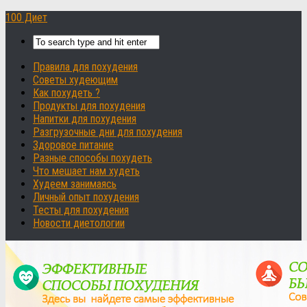
100 Диет
Правила для похудения
Советы худеющим
Как похудеть ?
Продукты для похудения
Напитки для похудения
Разгрузочные дни для похудения
Здоровое питание
Разные способы похудеть
Что мешает нам худеть
Худеем занимаясь
Личный опыт похудения
Тесты для похудения
Новости диетологии