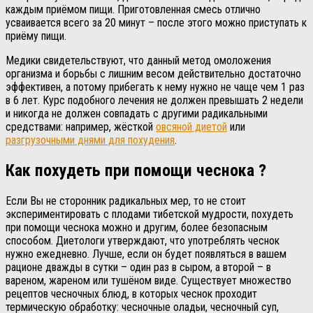
каждым приёмом пищи. Приготовленная смесь отлично
усваивается всего за 20 минут – после этого можно приступать к
приёму пищи.
Медики свидетельствуют, что данный метод омоложения
организма и борьбы с лишним весом действительно достаточно
эффективен, а потому прибегать к нему нужно не чаще чем 1 раз
в 6 лет. Курс подобного лечения не должен превышать 2 недели
и никогда не должен совпадать с другими радикальными
средствами: например, жёсткой
овсяной диетой
или
разгрузочными днями для похудения
.
Как похудеть при помощи чеснока ?
Если Вы не сторонник радикальных мер, то не стоит
экспериментировать с плодами тибетской мудрости, похудеть
при помощи чеснока можно и другим, более безопасным
способом. Диетологи утверждают, что употреблять чеснок
нужно ежедневно. Лучше, если он будет появляться в вашем
рационе дважды в сутки – один раз в сыром, а второй – в
вареном, жареном или тушёном виде. Существует множество
рецептов чесночных блюд, в которых чеснок проходит
термическую обработку: чесночные оладьи, чесночный суп,