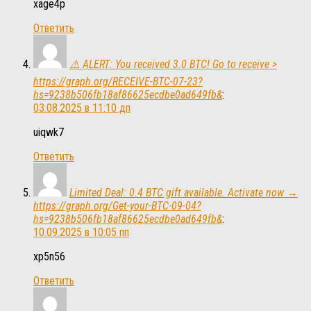
xage4p
Ответить
⚠️ ALERT: You received 3.0 BTC! Go to receive >
https://graph.org/RECEIVE-BTC-07-23?
hs=9238b506fb18af86625ecdbe0ad649fb&
:
03.08.2025 в 11:10 дп
uiqwk7
Ответить
Limited Deal: 0.4 BTC gift available. Activate now →
https://graph.org/Get-your-BTC-09-04?
hs=9238b506fb18af86625ecdbe0ad649fb&
:
10.09.2025 в 10:05 пп
xp5n56
Ответить