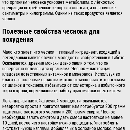
что организм человека ускоряет метаболизм, с лёгкостью
превращая потреблённые калории в энергию, а не в лишние
сантиметры и килограммы. Одним из таких продуктов является
чеснок.
Полезные свойства чеснока для
похудения
Мало кто знает, что чеснок – главный ингредиент, входящий в
легендарный напиток вечной молодости, изобретённый в Тибете.
Оказывается, древние монахи давно знали о том, что он
невероятно полезен для организма. Чеснок – настоящая
кладовая естественных витаминов и минералов. Используя во
благо его полезные свойства можно отлично очистить организм
от шлаков и токсинов, избавиться от холестерина и избыточного
жира в крови, нормализовать работу практически всех систем.
Легендарная настойка вечной молодости, оказывается,
невероятно проста в приготовлении: нам потребуется 200 грамм
тщательно растёртого чеснока и 200 грамм спирта. Чеснок
необходимо залить спиртом и дать смеси настояться не менее
10 дней, после чего настойку нужно процедить. Употреблять
экстракт нужно каплями, добавляя их в холодное молоко, перед