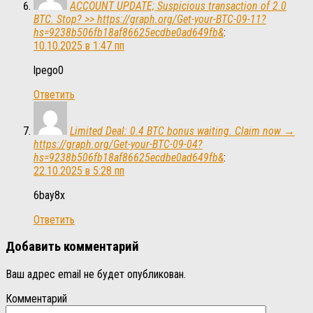
ACCOUNT UPDATE; Suspicious transaction of 2.0
BTC. Stop? >> https://graph.org/Get-your-BTC-09-11?
hs=9238b506fb18af86625ecdbe0ad649fb&
:
10.10.2025 в 1:47 пп
lpego0
Ответить
Limited Deal: 0.4 BTC bonus waiting. Claim now →
https://graph.org/Get-your-BTC-09-04?
hs=9238b506fb18af86625ecdbe0ad649fb&
:
22.10.2025 в 5:28 пп
6bay8x
Ответить
Добавить комментарий
Ваш адрес email не будет опубликован.
Комментарий