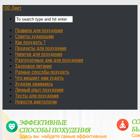
100 Диет
Правила для похудения
Советы худеющим
Как похудеть ?
Продукты для похудения
Напитки для похудения
Разгрузочные дни для похудения
Здоровое питание
Разные способы похудеть
Что мешает нам худеть
Худеем занимаясь
Личный опыт похудения
Тесты для похудения
Новости диетологии