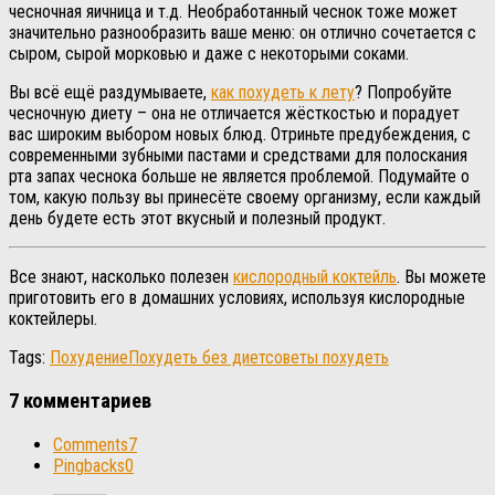
чесночная яичница и т.д. Необработанный чеснок тоже может
значительно разнообразить ваше меню: он отлично сочетается с
сыром, сырой морковью и даже с некоторыми соками.
Вы всё ещё раздумываете,
как похудеть к лету
? Попробуйте
чесночную диету – она не отличается жёсткостью и порадует
вас широким выбором новых блюд. Отриньте предубеждения, с
современными зубными пастами и средствами для полоскания
рта запах чеснока больше не является проблемой. Подумайте о
том, какую пользу вы принесёте своему организму, если каждый
день будете есть этот вкусный и полезный продукт.
Все знают, насколько полезен
кислородный коктейль
. Вы можете
приготовить его в домашних условиях, используя
кислородные
коктейлеры.
Tags:
Похудение
Похудеть без диет
советы похудеть
7 комментариев
Comments
7
Pingbacks
0